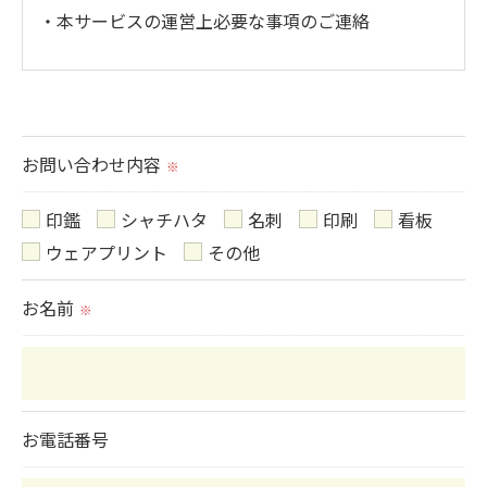
・本サービスの運営上必要な事項のご連絡
＜個人情報の提供について＞
当社ではお客様の同意を得た場合または法令に定め
られた場合を除き、
お問い合わせ内容
※
取得した個人情報を第三者に提供することはいたし
ません。
印鑑
シャチハタ
名刺
印刷
看板
ウェアプリント
その他
＜個人情報の委託について＞
お名前
当社では、利用目的の達成に必要な範囲において、
※
個人情報を外部に委託する場合があります。
これらの委託先に対しては個人情報保護契約等の措
置をとり、適切な監督を行います。
お電話番号
＜個人情報の安全管理＞