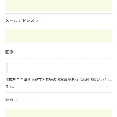
当社では、個人情報の漏洩等がなされないよう、適
切に安全管理対策を実施します。
メールアドレス
※
＜個人情報を与えなかった場合に生じる結果＞
必要な情報を頂けない場合は、それに対応した当社
のサービスをご提供できない場合がございますので
画像
予めご了承ください。
＜個人情報の開示･訂正・削除･利用停止の手続につ
いて＞
作成をご希望する既存名刺等のお写真があれば添付お願いいたし
当社では、お客様の個人情報の開示･訂正･削除・利
ます。
用停止の手続を定めさせて頂いております。
備考
ご本人である事を確認のうえ、対応させて頂きま
※
す。
個人情報の開示･訂正･削除・利用停止の具体的手続