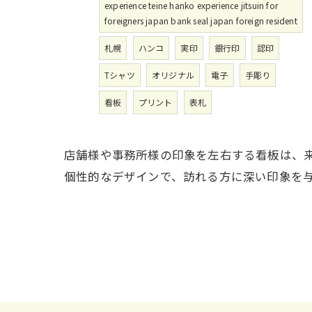
experience teine hanko experience jitsuin for
foreigners japan bank seal japan foreign resident
札幌
ハンコ
実印
銀行印
認印
Tシャツ
オリジナル
電子
手彫り
看板
プリント
表札
店舗様や事務所様の印象を左右する看板は、
個性的なデザインで、訪れる方に深い印象を