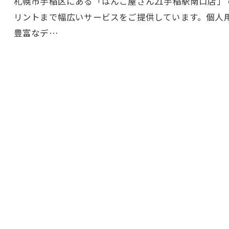
札幌市手稲区にある「はんこ屋さん21手稲駅南口店
リントまで幅広いサービスをご提供しています。個人
豊富なデ…