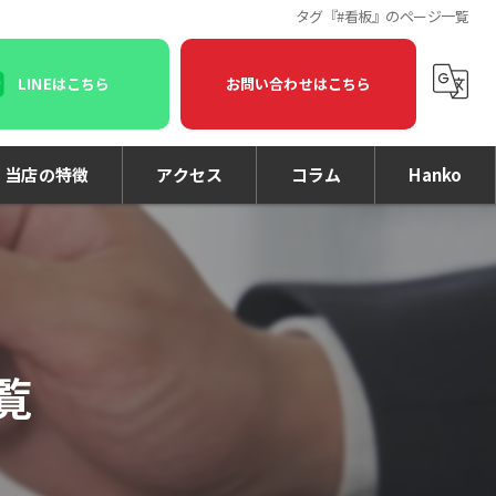
タグ『#看板』のページ一覧
LINEはこちら
お問い合わせはこちら
当店の特徴
アクセス
コラム
Hanko
印鑑
印刷
名刺
覧
個人事業主
法人