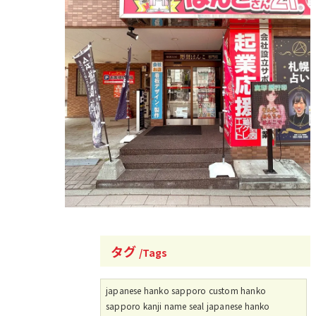
タグ
Tags
japanese hanko sapporo custom hanko
sapporo kanji name seal japanese hanko