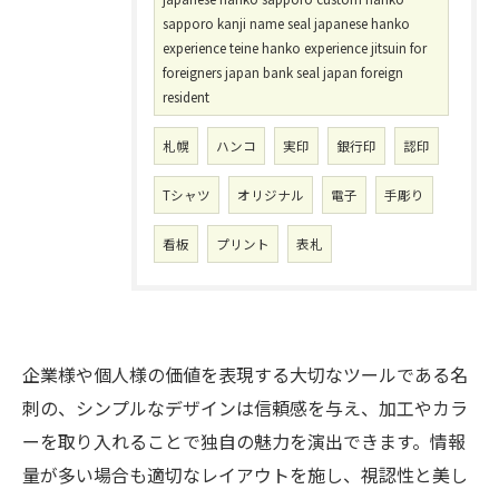
sapporo kanji name seal japanese hanko
experience teine hanko experience jitsuin for
foreigners japan bank seal japan foreign
resident
札幌
ハンコ
実印
銀行印
認印
Tシャツ
オリジナル
電子
手彫り
看板
プリント
表札
企業様や個人様の価値を表現する大切なツールである名
刺の、シンプルなデザインは信頼感を与え、加工やカラ
ーを取り入れることで独自の魅力を演出できます。情報
量が多い場合も適切なレイアウトを施し、視認性と美し