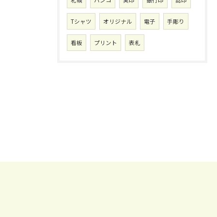
札幌
ハンコ
実印
銀行印
認印
Tシャツ
オリジナル
電子
手彫り
看板
プリント
表札