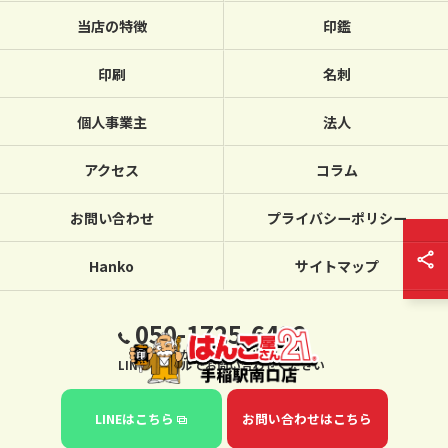
当店の特徴
印鑑
印刷
名刺
個人事業主
法人
アクセス
コラム
お問い合わせ
プライバシーポリシー
Hanko
サイトマップ
050-1725-6432
繋がらない場合は、
LINE・メールでお問い合わせください
LINEはこちら
お問い合わせはこちら
© 2026 北海道札幌のハンコならはんこ屋さん21手稲駅南口店 ALL RIGHTS
RESERVED.