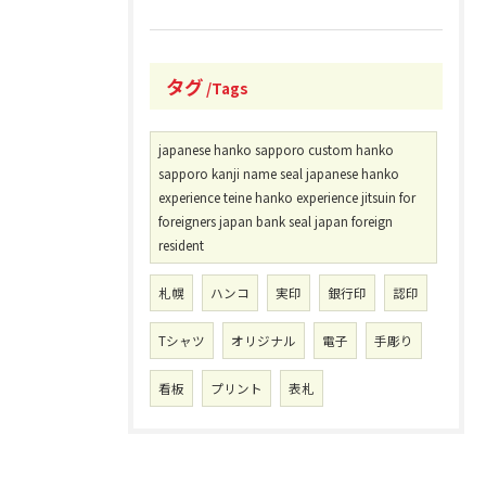
タグ
Tags
japanese hanko sapporo custom hanko
sapporo kanji name seal japanese hanko
experience teine hanko experience jitsuin for
foreigners japan bank seal japan foreign
resident
札幌
ハンコ
実印
銀行印
認印
Tシャツ
オリジナル
電子
手彫り
看板
プリント
表札