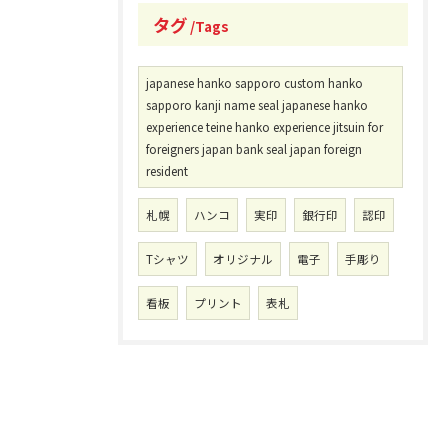
タグ
Tags
japanese hanko sapporo custom hanko
sapporo kanji name seal japanese hanko
experience teine hanko experience jitsuin for
foreigners japan bank seal japan foreign
resident
札幌
ハンコ
実印
銀行印
認印
Tシャツ
オリジナル
電子
手彫り
看板
プリント
表札