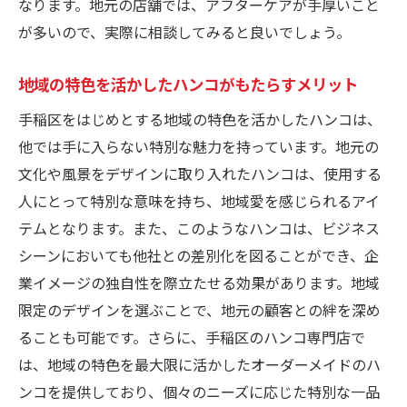
なります。地元の店舗では、アフターケアが手厚いこと
初心者でも安心のハンコ購入ガイド
が多いので、実際に相談してみると良いでしょう。
手稲区内でのハンコショップ巡りの楽しみ
方
地域の特色を活かしたハンコがもたらすメリット
専門スタッフがいるショップの利点
手稲区をはじめとする地域の特色を活かしたハンコは、
手稲区で人気のハンコショップランキング
他では手に入らない特別な魅力を持っています。地元の
文化や風景をデザインに取り入れたハンコは、使用する
ハンコ購入前に知っておくべきこと
人にとって特別な意味を持ち、地域愛を感じられるアイ
札幌市手稲区での人気ハンコブランド比較
テムとなります。また、このようなハンコは、ビジネス
地元で愛されるハンコブランドの特徴
シーンにおいても他社との差別化を図ることができ、企
品質とデザイン性で選ぶハンコブランド
業イメージの独自性を際立たせる効果があります。地域
手稲区でのブランド人気ランキング
限定のデザインを選ぶことで、地元の顧客との絆を深め
それぞれのブランドの特長を徹底比較
ることも可能です。さらに、手稲区のハンコ専門店で
手稲区でしか買えない特別ブランド
は、地域の特色を最大限に活かしたオーダーメイドのハ
ブランド選びがハンコ選びに与える影響
ンコを提供しており、個々のニーズに応じた特別な一品