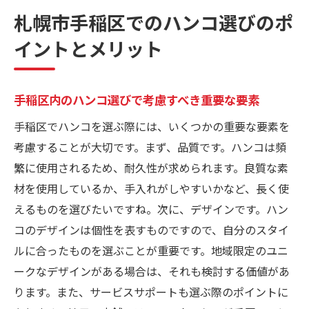
手稲区でのハンコの選び方ガイド
札幌市手稲区でのハンコ選びのポ
各種用途に合わせたハンコの選択肢
イントとメリット
手稲区のハンコ市場のトレンドを探る
地元で簡単に手に入る高品質なハンコ
品質重視のハンコを選ぶための手稲区でのヒン
手稲区内のハンコ選びで考慮すべき重要な要素
ト
手稲区でハンコを選ぶ際には、いくつかの重要な要素を
信頼性のある印材の選び方
考慮することが大切です。まず、品質です。ハンコは頻
職人技が光るハンコブランドを選ぶ理由
繁に使用されるため、耐久性が求められます。良質な素
手稲区で見つける、長持ちするハンコ
材を使用しているか、手入れがしやすいかなど、長く使
えるものを選びたいですね。次に、デザインです。ハン
品質保証があるハンコショップの見極め方
コのデザインは個性を表すものですので、自分のスタイ
プロが教えるハンコのメンテナンス方法
ルに合ったものを選ぶことが重要です。地域限定のユニ
地域の評判をチェックするためのポイント
ークなデザインがある場合は、それも検討する価値があ
手稲区のハンコショップで探す理想の一品
ります。また、サービスサポートも選ぶ際のポイントに
地元で評判のハンコショップを紹介