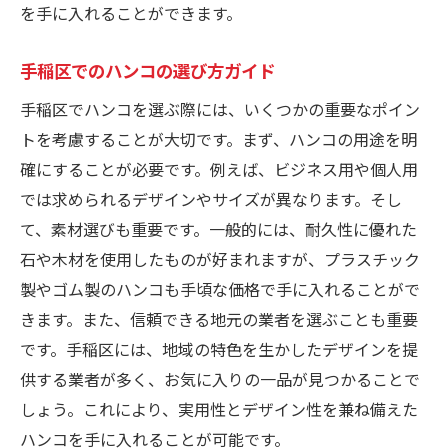
を手に入れることができます。
ハンコ選びで失敗しないための手稲区ガイド
初めてのハンコ選びで注意すべきポイント
手稲区でのハンコの選び方ガイド
手稲区で失敗しないハンコの購入術
手稲区でハンコを選ぶ際には、いくつかの重要なポイン
選び方のプロが教える失敗しないコツ
トを考慮することが大切です。まず、ハンコの用途を明
目的に応じた最適なハンコ選びの方法
確にすることが必要です。例えば、ビジネス用や個人用
手稲区の失敗しないハンコ選び体験談
では求められるデザインやサイズが異なります。そし
購入前に確認すべきハンコの要素
て、素材選びも重要です。一般的には、耐久性に優れた
手稲区でのハンコ購入がビジネスに与える影響
石や木材を使用したものが好まれますが、プラスチック
信頼を得るためのハンコ選びがもたらす効
製やゴム製のハンコも手頃な価格で手に入れることがで
果
きます。また、信頼できる地元の業者を選ぶことも重要
です。手稲区には、地域の特色を生かしたデザインを提
ビジネス成功に繋がるハンコの選び方
供する業者が多く、お気に入りの一品が見つかることで
手稲区での企業向けハンコ選びのポイント
しょう。これにより、実用性とデザイン性を兼ね備えた
印象を左右するハンコデザインの重要性
ハンコを手に入れることが可能です。