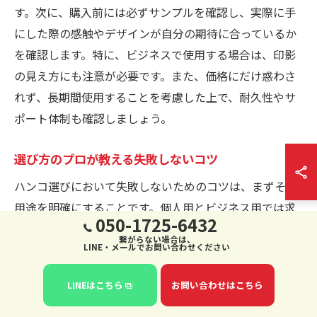
す。次に、購入前には必ずサンプルを確認し、実際に手
にした際の感触やデザインが自分の期待に合っているか
を確認します。特に、ビジネスで使用する場合は、印影
の見え方にも注意が必要です。また、価格にだけ惑わさ
れず、長期間使用することを考慮した上で、耐久性やサ
ポート体制も確認しましょう。
選び方のプロが教える失敗しないコツ
ハンコ選びにおいて失敗しないためのコツは、まずその
用途を明確にすることです。個人用とビジネス用では求
050-1725-6432
められる特性が異なります。例えば、個人用ではデザイ
繋がらない場合は、
LINE・メールでお問い合わせください
ン性を重視し、ビジネス用では耐久性や印影の美しさが
重要です。次に、素材選びが鍵となります。木材や合成
LINEはこちら
お問い合わせはこちら
樹脂など様々な選択肢がありますが、使用頻度や環境に
応じて最適なものを選びましょう。さらに、地域独特の