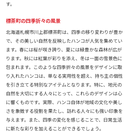
す。
ナルハンコ
旅行の思い出を形にする
標茶町の四季折々の風景
地元ならではのデザインが魅力
北海道札幌市川上郡標茶町は、四季の移り変わりが豊か
観光地でのハンコ体験
で、その美しい自然を反映したハンコが人気を集めてい
お土産としてのハンコの価値
ます。春には桜が咲き誇り、夏には緑豊かな森林が広が
観光客の心を掴む独自性
ります。秋には紅葉が彩りを添え、冬は一面の雪景色に
ハンコを通した地域プロモーション
包まれます。このような四季折々の風景をデザインに取
自然と文化を融合したハンコがもたらす新たな
り入れたハンコは、単なる実用性を超え、持ち主の個性
可能性
を引き立てる特別なアイテムとなります。特に、地元の
デザインに込められた地域文化
自然を大切にする人々にとって、これらのデザインは心
に響くものです。実際、ハンコ自体が地域の文化や美し
自然素材を使ったクリエイティブな試み
さを象徴する役割を果たし、訪れる人々にも強い印象を
文化交流の架け橋としての役割
与えます。また、四季の変化を感じることで、日常生活
地域コミュニティとの協力
に新たな彩りを加えることができるでしょう。