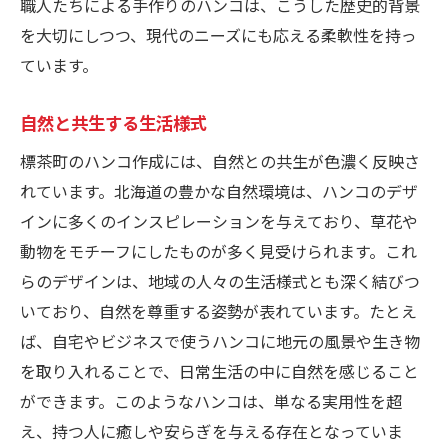
職人たちによる手作りのハンコは、こうした歴史的背景
技術継承と次世代への挑戦
を大切にしつつ、現代のニーズにも応える柔軟性を持っ
伝統技術と現代デザインの融合
ています。
地域のアイデンティティを表現
自然と共生する生活様式
技術革新による新しいデザイン
標茶町のハンコ作成には、自然との共生が色濃く反映さ
ビジネスに新たな価値を与える地域密着型ハン
れています。北海道の豊かな自然環境は、ハンコのデザ
コの魅力
インに多くのインスピレーションを与えており、草花や
企業ロゴを活かしたカスタムハンコ
動物をモチーフにしたものが多く見受けられます。これ
地域密着型のブランディング戦略
らのデザインは、地域の人々の生活様式とも深く結びつ
地元企業とのコラボレーション事例
いており、自然を尊重する姿勢が表れています。たとえ
ハンコがもたらすマーケティング効果
ば、自宅やビジネスで使うハンコに地元の風景や生き物
ローカルビジネスの活性化に貢献
を取り入れることで、日常生活の中に自然を感じること
ビジネスシーンでの実用性と独自性
ができます。このようなハンコは、単なる実用性を超
え、持つ人に癒しや安らぎを与える存在となっていま
観光のお土産としても人気！標茶町発のオリジ