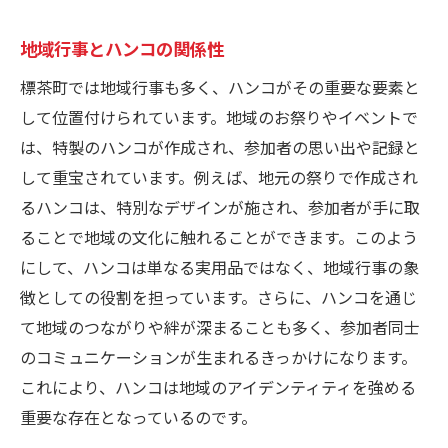
新たな市場と可能性の発見
持続可能なデザインの追求
地域行事とハンコの関係性
地元職人による精巧なハンコが生み出す特別な
標茶町では地域行事も多く、ハンコがその重要な要素と
記憶
して位置付けられています。地域のお祭りやイベントで
職人技術が作り出す芸術性
は、特製のハンコが作成され、参加者の思い出や記録と
個性的なハンコの制作プロセス
して重宝されています。例えば、地元の祭りで作成され
伝統と革新のバランス
るハンコは、特別なデザインが施され、参加者が手に取
ることで地域の文化に触れることができます。このよう
作り手の思いが込められた作品
にして、ハンコは単なる実用品ではなく、地域行事の象
地域に残る手仕事の魅力
徴としての役割を担っています。さらに、ハンコを通じ
ハンコが記憶に残る理由
て地域のつながりや絆が深まることも多く、参加者同士
ハンコを使って日常に北海道の風景を取り入れ
のコミュニケーションが生まれるきっかけになります。
る方法
これにより、ハンコは地域のアイデンティティを強める
日常生活でのハンコ活用術
重要な存在となっているのです。
北海道の四季を感じるハンコ