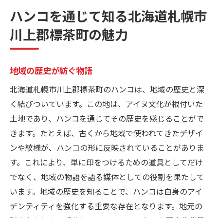
地元素材を活かしたデザイン
ハンコを通じて知る北海道札幌市
地元文化の象徴としてのハンコ
川上郡標茶町の魅力
地域の自然美を刻むオリジナルハンコが人気急
上昇
自然モチーフのデザインが注目
地域の歴史が紡ぐ物語
観光客に愛されるハンコの魅力
北海道札幌市川上郡標茶町のハンコは、地域の歴史と深
自然保護とデザインの関係
く結びついています。この地は、アイヌ文化が根付いた
土地であり、ハンコを通じてその歴史を感じることがで
地域資源を活用した新たな試み
きます。たとえば、古くから地域で使われてきたデザイ
訪れる人々に自然美を伝える
ンや紋様が、ハンコの形に反映されていることがありま
環境に優しい製品作り
す。これにより、単に印をつけるための道具としてだけ
札幌市標茶町の伝統技術が生み出す個性的なハ
でなく、地域の物語を語る媒体としての役割を果たして
ンコ
います。地域の歴史を知ることで、ハンコは自身のアイ
長い歴史を持つハンコ製作技術
デンティティを強化する重要な存在となります。地元の
職人の技が光る手作りハンコ