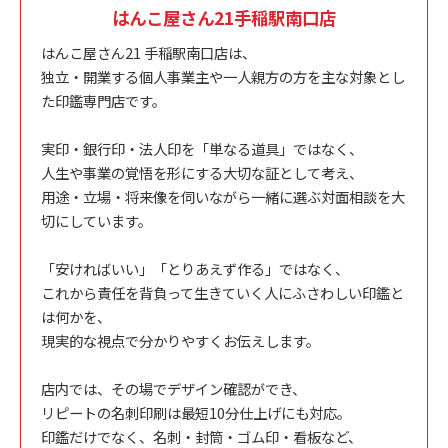
はんこ屋さん21手稲駅南口店
はんこ屋さん21 手稲駅南口店は、
独立・開業する個人事業主や一人親方の方を主な対象とし
た印鑑専門店です。
実印・銀行印・法人印を「単なる道具」ではなく、
人生や事業の覚悟を形にする大切な証として考え、
用途・立場・将来像を伺いながら一緒に選ぶ対面相談を大
切にしています。
「安ければいい」「とりあえず作る」ではなく、
これから責任を背負って生きていく人にふさわしい印鑑と
は何かを、
現実的な視点で分かりやすくお伝えします。
店内では、その場でデザイン確認ができ、
リピートの名刺印刷は最短10分仕上げにも対応。
印鑑だけでなく、名刺・封筒・ゴム印・看板など、