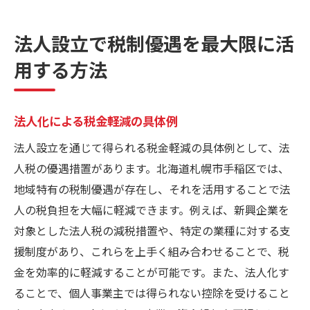
税制優遇措置を活かした経営戦略
法人化による社会保険料の節約
法人設立で税制優遇を最大限に活
資金調達の幅を広げる法人設立のメリット
用する方法
法人化がもたらす融資の可能性
投資家誘致のための法人化戦略
法人化による税金軽減の具体例
手稲区における資金調達の特徴
法人設立を通じて得られる税金軽減の具体例として、法
クラウドファンディングを活用した資金調
人税の優遇措置があります。北海道札幌市手稲区では、
達
地域特有の税制優遇が存在し、それを活用することで法
政府支援の利用方法
人の税負担を大幅に軽減できます。例えば、新興企業を
法人設立がもたらす資金繰りの改善
対象とした法人税の減税措置や、特定の業種に対する支
法人化で得られる信用力と信頼関係の構築
援制度があり、これらを上手く組み合わせることで、税
法人設立が企業イメージに与える影響
金を効率的に軽減することが可能です。また、法人化す
取引先との信頼構築法
ることで、個人事業主では得られない控除を受けること