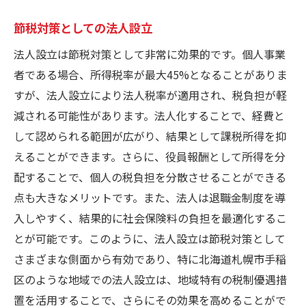
地域イベントを活用したプロモーション
節税対策としての法人設立
顧客フィードバックの活用法
法人設立は節税対策として非常に効果的です。個人事業
製品・サービスの地域適応戦略
者である場合、所得税率が最大45%となることがありま
ニッチ市場を狙った商品開発
すが、法人設立により法人税率が適用され、税負担が軽
競合分析による差別化戦略
減される可能性があります。法人化することで、経費と
法人設立後の競争力強化に必要なステップ
して認められる範囲が広がり、結果として課税所得を抑
人材育成と組織強化
えることができます。さらに、役員報酬として所得を分
配することで、個人の税負担を分散させることができる
技術革新による競争優位性の確立
点も大きなメリットです。また、法人は退職金制度を導
顧客ロイヤリティを高める戦略
入しやすく、結果的に社会保険料の負担を最適化するこ
法人化後のリスクマネジメント
とが可能です。このように、法人設立は節税対策として
継続的な業績評価と改善
さまざまな側面から有効であり、特に北海道札幌市手稲
事業拡大のための計画立案
区のような地域での法人設立は、地域特有の税制優遇措
手稲区での法人設立がもたらす経済的利点
置を活用することで、さらにその効果を高めることがで