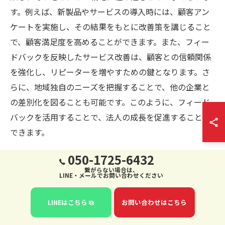
す。例えば、新製品やサービスの導入時には、顧客アン
ケートを実施し、その結果をもとに改善策を講じること
で、顧客満足度を高めることができます。また、フィー
ドバックを反映したサービス改善は、顧客との信頼関係
を強化し、リピーターを増やすための鍵となります。さ
らに、地域独自のニーズを把握することで、他の企業と
の差別化を図ることも可能です。このように、フィード
バックを活用することで、法人の成長を促進することが
できます。
050-1725-6432
製品・サービスの地域適応戦略
繋がらない場合は、
LINE・メールでお問い合わせください
札幌市手稲区で法人を設立する際には、地域特性を理解
し、それに適応した製品・サービス戦略を立てることが
LINEはこちら
お問い合わせはこちら
求められます。地元の市場ニーズを把握することで、よ