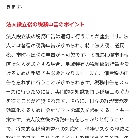
地域経済への貢献とその効果
きます。
法人設立による雇用創出
法人設立後の税務申告のポイント
手稲区のインフラ活用
法人設立後の税務申告は適切に行うことが重要です。法
地元自治体の支援制度
人には各種の税務申告が求められ、特に法人税、道民
法人税収入の地域還元
税、市町村民税の申告が不可欠です。北海道札幌市手稲
地域産業の活性化への寄与
区で法人を設立する場合、地域特有の税制優遇措置を受
法人設立のプロセスと成功への道筋
けるための手続きも必要となります。また、消費税の申
法人設立の基礎知識
告も忘れずに行うことが求められます。税務申告をスム
手稲区での設立手続きの流れ
ーズに行うためには、専門的な知識を持つ税理士の協力
法人設立に必要な書類と手続き
を得ることが推奨されます。さらに、日々の経理業務を
効率化するために会計ソフトの導入を検討することも一
設立後の運営計画策定
案です。法人設立後の税務申告をしっかりと行うこと
法人設立の法的要件
で、将来的な税務調査への対応や、税務リスクの軽減に
成功事例から学ぶ設立後のステップ
繋がるのです。これらのポイントを押さえることで、法