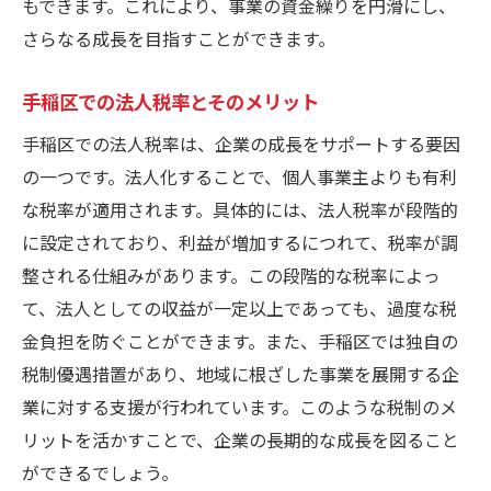
法人としての契約メリット
もできます。これにより、事業の資金繰りを円滑にし、
法人化で顧客満足度を高める
さらなる成長を目指すことができます。
ブランド力向上のための法人化
手稲区での法人税率とそのメリット
地域コミュニティとの関係構築
手稲区での法人税率は、企業の成長をサポートする要因
手稲区の地域特性を活かしたビジネス戦略の重
の一つです。法人化することで、個人事業主よりも有利
要性
な税率が適用されます。具体的には、法人税率が段階的
手稲区の経済環境を理解する
に設定されており、利益が増加するにつれて、税率が調
地域資源を活用したビジネスモデル
整される仕組みがあります。この段階的な税率によっ
手稲区の消費者ニーズ分析
て、法人としての収益が一定以上であっても、過度な税
地域特有のマーケティング手法
金負担を防ぐことができます。また、手稲区では独自の
地元企業との連携による相乗効果
税制優遇措置があり、地域に根ざした事業を展開する企
地域密着型サービスの展開
業に対する支援が行われています。このような税制のメ
リットを活かすことで、企業の長期的な成長を図ること
法人設立で地元市場ニーズを捉える秘訣
ができるでしょう。
市場調査の重要性と手法