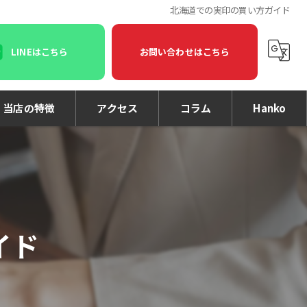
北海道での実印の買い方ガイド
LINEはこちら
お問い合わせはこちら
当店の特徴
アクセス
コラム
Hanko
印鑑
印刷
名刺
イド
個人事業主
法人