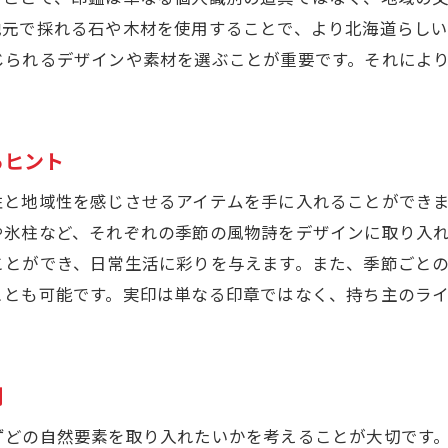
実印の試し押しで確認すべきポイント
地元で採れる石や木材を使用することで、より北海道らし
じられるデザインや素材を選ぶことが重要です。それによ
素材選びと試し押しで実現する満足感
個性と地域愛を表現する実印選びの秘訣
個性的な実印を選ぶためのアイデア集
るヒント
地域愛を込めた実印デザインの選び方
個性を引き立てる実印選びのポイント
性と地域性を感じさせるアイテムを手に入れることができ
や氷柱など、それぞれの季節の風物詩をデザインに取り入
地域の特性を反映した実印選びの成功事例
ことができ、日常生活に彩りを与えます。また、季節ごと
実印で表現する個性と地域愛の両立方法
ことも可能です。実印は単なる印章ではなく、持ち主のラ
独自の実印デザインで個性を主張する方法
北海道特有のデザインを取り入れた実印の魅力
北海道の自然美を表現する実印デザイン
例
地域特有のデザインを反映した実印の価値
ずどの自然要素を取り入れたいかを考えることが大切です
北海道ならではのデザインを実印に取り入れる方