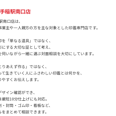
1手稲駅南口店
稲駅南口店は、
事業主や一人親方の方を主な対象とした印鑑専門店です。
印を「単なる道具」ではなく、
形にする大切な証として考え、
を伺いながら一緒に選ぶ対面相談を大切にしています。
とりあえず作る」ではなく、
って生きていく人にふさわしい印鑑とは何かを、
りやすくお伝えします。
デザイン確認ができ、
は最短10分仕上げにも対応。
刺・封筒・ゴム印・看板など、
ルをまとめて相談できます。