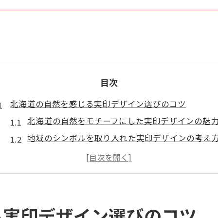
目次
北海道の自然を感じる実印デザイン選びのコツ
北海道の自然をモチーフにした実印デザインの魅
地域のシンボルを取り入れた実印デザインの考え
雪やラベンダーなど自然素材を使った実印の特徴
実印選びにおける北海道の自然の魅力を活かす方
実印デザインに北海道の四季を反映するヒント
自然を感じる実印の選び方とその具体例
る実印デザイン選びのコツ