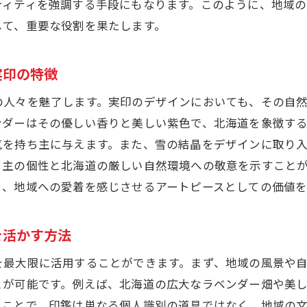
ティティを強調する手段にもなります。このように、地域
地域の素材を活かした実印の選び方
して、重要な役割を果たします。
北海道で実印を購入する際の地域文化の反映方法
地域文化を実印デザインに反映する具体的方法
実印の特徴
文化を感じる実印の購入方法とその選び方
の人々を魅了します。実印のデザインにおいても、その自
北海道の文化を象徴する実印デザインの提案
ンダーはその優しい香りと美しい紫色で、北海道を象徴す
実印に地域の文化を取り入れるアイデア
気を持ち主に与えます。また、雪の結晶をデザインに取り
地域文化が実印に与える影響とその選び方
ち主の個性と北海道の厳しい自然環境への敬意を示すこと
地域文化を尊重した実印選びのポイント
り、地域への愛着を感じさせるアートピースとしての価値を
実印選びで失敗しないための試し押しと素材選び
試し押しの重要性とその方法
を活かす方法
実印選びで注意すべき素材の特性と選び方
を最大限に活用することができます。まず、地域の風景や
失敗しない実印選びのための試し押しポイント
とが可能です。例えば、北海道の広大なラベンダー畑や美
素材選びが実印に与える影響とその対策
ることで、印鑑は単なる個人識別の道具ではなく、地域の