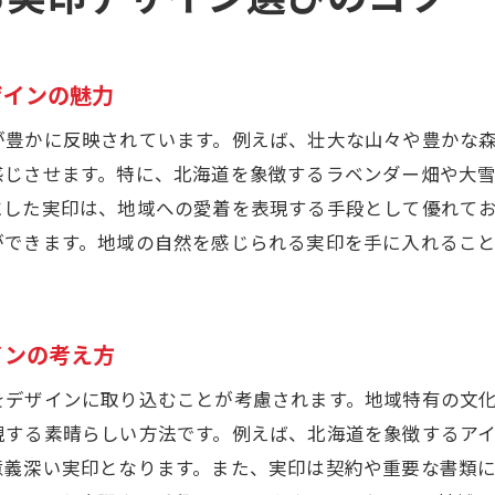
地域性を活かした実印の選び方とその魅力
地域の伝統を反映した実印デザインの利点
北海道の文化を取り入れたユニークな実印の選び
ザインの魅力
実印に地域愛を込める方法とその効果
が豊かに反映されています。例えば、壮大な山々や豊かな
地域の風習を反映した実印の選び方ガイド
感じさせます。特に、北海道を象徴するラベンダー畑や大
北海道の祭りをモチーフにした実印の魅力
にした実印は、地域への愛着を表現する手段として優れて
ができます。地域の自然を感じられる実印を手に入れるこ
地域性を重視した実印選びの成功事例
実印購入前に考慮すべきデザインと材質のポイント
実印デザインにおける地域の特性の活用法
インの考え方
長持ちする実印材質の選び方とその特徴
デザインと材質の組み合わせで実現する独自性
をデザインに取り込むことが考慮されます。地域特有の文
現する素晴らしい方法です。例えば、北海道を象徴するア
実印購入時に考慮すべき材質のポイント
意義深い実印となります。また、実印は契約や重要な書類
デザインと機能性を両立させる実印選びのコツ