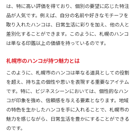
は、特に高い評価を得ており、個別の要望に応じた特注
札幌市の魅力をハンコで体験
品が人気です。例えば、自分の名前や好きなモチーフを
ハンコ作りで札幌市を知ろう
取り入れたハンコは、日常生活に彩りを加え、他の人と
札幌市の魅力を反映したハンコ
差別化することができます。このように、札幌のハンコ
ハンコ作成で札幌市を楽しむ
は単なる印鑑以上の価値を持っているのです。
北海道の自然を活かした印鑑作り
札幌市のハンコが持つ魅力とは
自然を生かしたハンコ制作の技
ハンコに表現する北海道の自然
このように、札幌市のハンコは単なる道具としての役割
自然を感じるハンコのデザイン
を超え、持ち主の個性や思いを表現する重要なアイテム
です。特に、ビジネスシーンにおいては、個性的なハン
北海道の自然を反映したハンコ
コが印象を強め、信頼感を与える要素となります。地域
自然を活かした独自のハンコ作り
の特色を生かしたハンコを手に入れることで、札幌市の
ハンコで自然の美しさを表現
魅力を感じながら、日常生活を豊かにすることができる
のです。