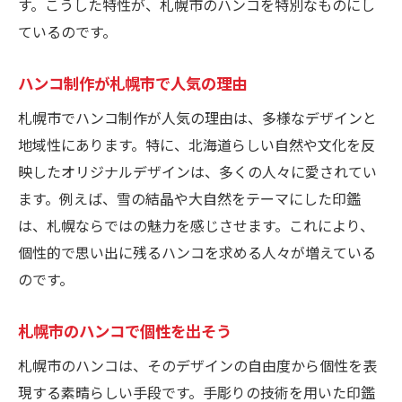
す。こうした特性が、札幌市のハンコを特別なものにし
札幌市の美しい風景をハンコに
ているのです。
札幌市の風景をハンコで表現
ハンコ制作が札幌市で人気の理由
風景を活かしたハンコ制作技法
札幌市でハンコ制作が人気の理由は、多様なデザインと
日常生活を豊かにする印鑑の力
地域性にあります。特に、北海道らしい自然や文化を反
ハンコで日常を豊かにする方法
映したオリジナルデザインは、多くの人々に愛されてい
日常生活に役立つハンコの使い方
ます。例えば、雪の結晶や大自然をテーマにした印鑑
ハンコに秘められた生活の豊かさ
は、札幌ならではの魅力を感じさせます。これにより、
日常を変えるハンコの力
個性的で思い出に残るハンコを求める人々が増えている
ハンコで日常を彩る方法
のです。
暮らしを豊かにするハンコの魅力
札幌市のハンコで個性を出そう
印鑑作成で札幌市の魅力を体感
札幌市で感じるハンコの魅力
札幌市のハンコは、そのデザインの自由度から個性を表
現する素晴らしい手段です。手彫りの技術を用いた印鑑
ハンコ作成で札幌市を体感