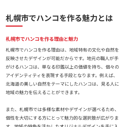
札幌市のハンコが持つ魅力とは
特別なハンコを札幌市で手に入れる
札幌市でハンコを作る魅力とは
印鑑作成で表現する北海道の個性
北海道の個性をハンコで表現
札幌市でハンコを作る理由と魅力
ハンコに込める北海道の魅力
札幌市でハンコを作る理由は、地域特有の文化や自然を
北海道特有のハンコデザイン
反映させたデザインが可能だからです。地元の職人が手
ハンコで感じる北海道の個性
がけるハンコは、単なる印鑑以上の価値を持ち、個々の
地域性を活かしたハンコ作成
アイデンティティを表現する手段となります。例えば、
ハンコで表現する地域の独自性
北海道の美しい自然をテーマにしたハンコは、見る人に
札幌市の印鑑デザインの魅力発見
地域の魅力を伝えることができます。
札幌市のハンコデザインとは
独自のデザインを持つ札幌市のハンコ
また、札幌市では多様な素材やデザインが選べるため、
個性を大切にする方にとって魅力的な選択肢が広がりま
デザインで魅せる札幌市のハンコ
す。地域の特色を活かしたオリジナルデザインを手に入