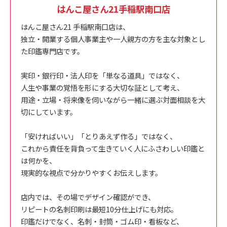
はんこ屋さん21手稲駅南口店
はんこ屋さん21 手稲駅南口店は、
独立・開業する個人事業主や一人親方の方を主な対象とし
た印鑑専門店です。
実印・銀行印・法人印を「単なる道具」ではなく、
人生や事業の覚悟を形にする大切な証として考え、
用途・立場・将来像を伺いながら一緒に選ぶ対面相談を大
切にしています。
「安ければいい」「とりあえず作る」ではなく、
これから責任を背負って生きていく人にふさわしい印鑑と
は何かを、
現実的な視点で分かりやすくお伝えします。
店内では、その場でデザイン確認ができ、
リピートの名刺印刷は最短10分仕上げにも対応。
印鑑だけでなく、名刺・封筒・ゴム印・看板など、