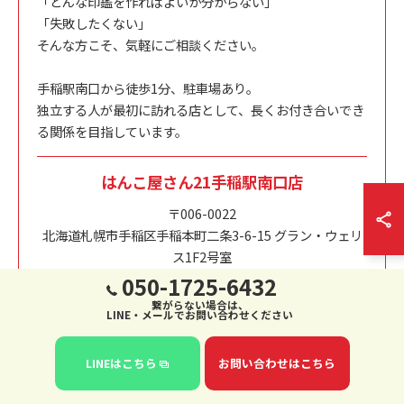
「どんな印鑑を作ればよいか分からない」
「失敗したくない」
そんな方こそ、気軽にご相談ください。
手稲駅南口から徒歩1分、駐車場あり。
独立する人が最初に訪れる店として、長くお付き合いでき
る関係を目指しています。
はんこ屋さん21手稲駅南口店
〒006-0022
北海道札幌市手稲区手稲本町二条3-6-15 グラン・ウェリ
ス1F2号室
050-1725-6432
050-1725-6432
繋がらない場合は、
音声自動応答対応となります。 お問合せはメールも
LINE・メールでお問い合わせください
しくは公式ラインよりお願い申し上げます
お問合せフォーム
LINEはこちら
お問い合わせはこちら
公式LINE