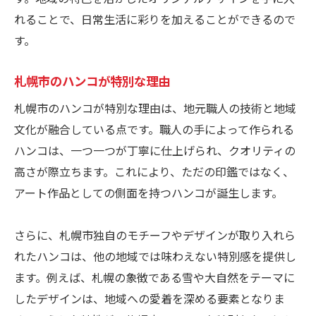
札幌市で魅力的なハンコデザインを
れることで、日常生活に彩りを加えることができるので
札幌市のハンコデザインのポイント
す。
ハンコに見る札幌市のデザイン性
地域文化を反映した印鑑の作り方
札幌市のハンコが特別な理由
地域文化を反映したハンコ制作
札幌市のハンコが特別な理由は、地元職人の技術と地域
文化を感じるハンコの作り方
文化が融合している点です。職人の手によって作られる
ハンコで伝える地域文化
ハンコは、一つ一つが丁寧に仕上げられ、クオリティの
地域文化をハンコで表現
高さが際立ちます。これにより、ただの印鑑ではなく、
アート作品としての側面を持つハンコが誕生します。
ハンコに込める地域の風習
文化を反映した特別なハンコ
さらに、札幌市独自のモチーフやデザインが取り入れら
札幌市の風景を印鑑に反映する方法
れたハンコは、他の地域では味わえない特別感を提供し
風景をハンコで表現する方法
ます。例えば、札幌の象徴である雪や大自然をテーマに
ハンコに札幌市の風景を描く
したデザインは、地域への愛着を深める要素となりま
風景を反映したハンコ作り