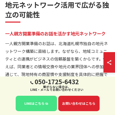
地元ネットワーク活用で広がる独
立の可能性
一人親方開業準備のお話を活かす地元ネットワーク
一人親方開業準備のお話は、北海道札幌市独自の地元ネ
ットワーク構築に直結します。なぜなら、地域コミュニ
ティとの連携がビジネスの信頼基盤を築くからです。例
えば、同業者との情報交換や地元の業界団体への参加を
通じて、現地特有の商習慣や支援制度を具体的に把握で
050-1725-6432
きます。こうしたつながりが、仕事獲得やトラブル時の
繋がらない場合は、
相談先確保につながり、開業後の安定経営へと導きま
LINE・メールでお問い合わせください
す。
LINEはこちら
お問い合わせはこちら
独立成功に直結する一人親方開業準備のお話の活用法