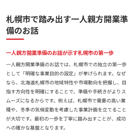
札幌市で重要な一人親方開業準備のお話の
流れ
札幌市で踏み出す一人親方開業準
一人親方開業準備のお話で知る地域特有の
備のお話
注意点
札幌市で実践する一人親方開業準備のお話
のコツ
一人親方開業準備のお話が示す札幌市の第一歩
一人親方開業準備のお話から見る成功への
一人親方開業準備のお話では、札幌市での独立の第一歩
心構え
として「明確な事業目的の設定」が挙げられます。なぜ
独立を目指すなら知りたい北海道の準備ポイン
なら、北海道札幌市の地域特性や市場動向を把握し、目
ト
指す方向性を明確にすることで、準備や手続きがよりス
一人親方開業準備のお話に学ぶ北海道の独
ムーズになるからです。例えば、札幌市で需要の高い業
立準備
種や、冬季の気候変動を考慮した事業計画を立てること
寒冷地での一人親方開業準備のお話と工夫
が大切です。最初の一歩を丁寧に踏み出すことが、成功
点
への確かな基盤となります。