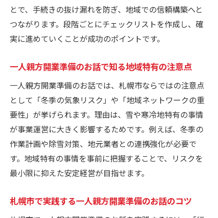
話の関連性
とで、手続きの抜け漏れを防ぎ、地域での信頼構築へと
札幌特有の課題に備える一人親方開業準備
つながります。段階ごとにチェックリストを作成し、確
のお話
実に進めていくことが成功のポイントです。
一人親方開業準備のお話が向く地域ビジネ
ス戦略
一人親方開業準備のお話で知る地域特有の注意点
札幌で生かす一人親方開業準備のお話のヒ
一人親方開業準備のお話では、札幌市ならではの注意点
ント
として「冬季の気象リスク」や「地域ネットワークの重
一人親方開業準備のお話に学ぶ資金計画のコツ
要性」が挙げられます。理由は、雪や寒冷地特有の事情
一人親方開業準備のお話で学ぶ資金計画の
が事業運営に大きく影響するためです。例えば、冬季の
基礎
作業計画や除雪対策、地元業者との連携強化が必要で
す。地域特有の事情を事前に把握することで、リスクを
札幌市の資金調達に役立つ一人親方開業準
最小限に抑えた安定経営が目指せます。
備のお話
資金管理で失敗しない一人親方開業準備の
札幌市で実践する一人親方開業準備のお話のコツ
お話