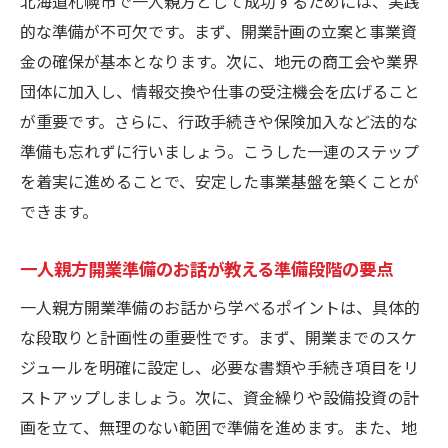
北海道札幌市で一人親方として成功するためには、実践
備のお話
的な準備が不可欠です。まず、開業計画の立案と事業資
一人親方開業準備のお話が広げる事業の可
金の確保が基本となります。次に、地元の商工会や業界
能性
団体に加入し、情報交換や仕事の受注機会を広げること
一人親方開業準備のお話から導く成功の秘訣
が重要です。さらに、行政手続きや保険加入など法的な
一人親方開業準備のお話に学ぶ成功パター
準備も忘れずに行いましょう。こうした一連のステップ
ン
を着実に進めることで、安定した事業基盤を築くことが
札幌市で実践したい一人親方開業準備のお
できます。
話の工夫
一人親方開業準備のお話が教える準備段階の要点
独立後も活きる一人親方開業準備のお話の
考え方
一人親方開業準備のお話から学べるポイントは、具体的
一人親方開業準備のお話で築く持続的な事
な段取りと計画性の重要性です。まず、開業までのスケ
業基盤
ジュールを明確に設定し、必要な書類や手続き項目をリ
ストアップしましょう。次に、資金繰りや設備投資の計
成功事例に見る一人親方開業準備のお話の
画を立て、無理のない範囲で準備を進めます。また、地
要点