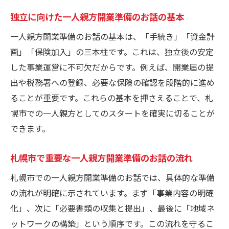
北海道で注目の一人親方開業準備のお話の
独立に向けた一人親方開業準備のお話の基本
実践法
一人親方開業準備のお話が教える準備段階
一人親方開業準備のお話の基本は、「手続き」「資金計
の要点
画」「保険加入」の三本柱です。これは、独立後の安定
新たな挑戦に活かす一人親方開業準備のお
した事業運営に不可欠だからです。例えば、開業届の提
話
出や税務署への登録、必要な保険の確認を段階的に進め
ることが重要です。これらの基本を押さえることで、札
北海道独自の一人親方開業準備のお話の重
幌市での一人親方としてのスタートを確実に切ることが
要性
できます。
地域特性を活かす札幌での開業ステップ解説
一人親方開業準備のお話に見る札幌の地域
札幌市で重要な一人親方開業準備のお話の流れ
特性
札幌市での一人親方開業準備のお話では、具体的な準備
札幌で活きる一人親方開業準備のお話の実
の流れが明確に示されています。まず「事業内容の明確
例
化」、次に「必要書類の収集と提出」、最後に「地域ネ
地域ネットワークと一人親方開業準備のお
ットワークの構築」という順序です。この流れを守るこ