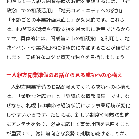
札幌市で一人親方開業準備のお話を実践するには、「行
一人親方開業準備のお話で考える経費の最
政窓口での相談活用」「地元コミュニティへの参加」
適化
「季節ごとの事業計画見直し」が効果的です。これら
自己資金確保と一人親方開業準備のお話の
は、札幌市の環境や行政支援を最大限に活用できるから
実践例
です。具体的には、開業前に市の相談窓口を利用し、地
安心経営に直結する一人親方開業準備のお
域イベントや業界団体に積極的に参加することが推奨さ
話
れます。実践的なコツで着実な独立を目指しましょう。
手続きで迷わない札幌市開業の最新情報まとめ
一人親方開業準備のお話で知る手続きの流
一人親方開業準備のお話から見る成功への心構え
れ
一人親方開業準備のお話が教えてくれる成功への心構え
札幌市で必要な一人親方開業準備のお話の
は、「柔軟な対応力」と「継続的な情報収集」です。な
ポイント
ぜなら、札幌市は季節や経済状況により事業環境が変化
行政手続きの疑問を解消する一人親方開業
しやすいからです。たとえば、新しい制度や地域の動向
準備のお話
にアンテナを張り、必要に応じて事業計画を見直すこと
一人親方開業準備のお話を活かす書類準備
が重要です。常に前向きな姿勢で挑戦を続けることが、