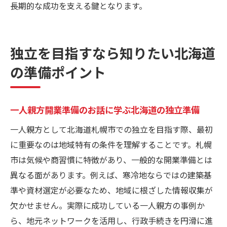
の方法
長期的な成功を支える鍵となります。
札幌市の最新情報に基づく一人親方開業準
備のお話
独立を目指すなら知りたい北海道
スムーズな開業へ導く一人親方開業準備の
お話
の準備ポイント
失敗を防ぐ開業準備のお話とリスク管理法
一人親方開業準備のお話が教えるリスク回
一人親方開業準備のお話に学ぶ北海道の独立準備
避策
一人親方として北海道札幌市での独立を目指す際、最初
失敗例に学ぶ一人親方開業準備のお話の活
に重要なのは地域特有の条件を理解することです。札幌
用術
市は気候や商習慣に特徴があり、一般的な開業準備とは
事前対策で安心できる一人親方開業準備の
異なる面があります。例えば、寒冷地ならではの建築基
お話
準や資材選定が必要なため、地域に根ざした情報収集が
リスク管理に役立つ一人親方開業準備のお
欠かせません。実際に成功している一人親方の事例か
話の要点
ら、地元ネットワークを活用し、行政手続きを円滑に進