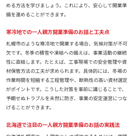
一人親方開業準備のお話を活かす安全対策
める方法を学びましょう。これにより、安心して開業準
の実践
備を進めることができます。
開業後を見据えた一人親方開業準備のお話
寒冷地での一人親方開業準備のお話と工夫点
の重要性
地元ネットワーク活用で広がる独立の可能性
札幌市のような寒冷地で開業する場合、気候対策が不可
一人親方開業準備のお話を活かす地元ネッ
欠です。冬季の積雪や凍結への備えは、事業活動の継続
トワーク
性に直結します。たとえば、工事現場での安全管理や資
材保管方法の工夫が求められます。具体的には、冬場の
独立成功に直結する一人親方開業準備のお
作業時間を短縮する工程管理や、断熱性の高い資材選定
話の活用法
がポイントです。こうした対策を事前に講じることで、
地域交流と一人親方開業準備のお話の相乗
予期せぬトラブルを未然に防ぎ、事業の安定運営につな
効果
げることができます。
地元協力で進める一人親方開業準備のお話
の魅力
北海道で注目の一人親方開業準備のお話の実践法
ネットワーク強化に役立つ一人親方開業準