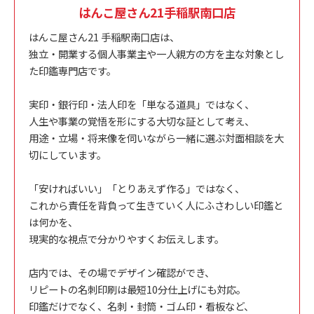
はんこ屋さん21手稲駅南口店
はんこ屋さん21 手稲駅南口店は、
独立・開業する個人事業主や一人親方の方を主な対象とし
た印鑑専門店です。
実印・銀行印・法人印を「単なる道具」ではなく、
人生や事業の覚悟を形にする大切な証として考え、
用途・立場・将来像を伺いながら一緒に選ぶ対面相談を大
切にしています。
「安ければいい」「とりあえず作る」ではなく、
これから責任を背負って生きていく人にふさわしい印鑑と
は何かを、
現実的な視点で分かりやすくお伝えします。
店内では、その場でデザイン確認ができ、
リピートの名刺印刷は最短10分仕上げにも対応。
印鑑だけでなく、名刺・封筒・ゴム印・看板など、