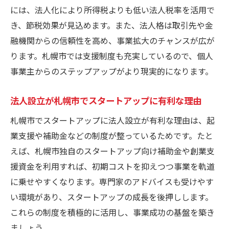
度
には、法人化により所得税よりも低い法人税率を活用で
女性起業家向け法人設立と補助金獲得ポイ
き、節税効果が見込めます。また、法人格は取引先や金
ント
融機関からの信頼性を高め、事業拡大のチャンスが広が
法人設立で飲食店開業時に使える補助制度
ります。札幌市では支援制度も充実しているので、個人
紹介
事業主からのステップアップがより現実的になります。
個人事業主が札幌市で法人化する利点
法人設立が札幌市でスタートアップに有利な理由
個人事業主が法人設立で得る税務上のメリ
ット
札幌市でスタートアップに法人設立が有利な理由は、起
業支援や補助金などの制度が整っているためです。たと
札幌市で法人設立へ移行する際の注意点
えば、札幌市独自のスタートアップ向け補助金や創業支
法人設立により資産とリスクを分離する効
援資金を利用すれば、初期コストを抑えつつ事業を軌道
果
に乗せやすくなります。専門家のアドバイスも受けやす
札幌市で法人化することで信用力を高める
い環境があり、スタートアップの成長を後押しします。
方法
これらの制度を積極的に活用し、事業成功の基盤を築き
法人設立で個人事業主が受けられる支援内
ましょう。