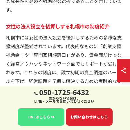
と成長性を高める戦略的な選択であることを示していま
す。
女性の法人設立を後押しする札幌市の制度紹介
札幌市には女性の法人設立を後押しするための多様な支
援制度が整備されています。代表的なものに「創業支援
補助金」や「専門家相談窓口」があり、資金面だけでな
く経営ノウハウやネットワーク面でもサポートが受けら
れます。これらの制度は、設立初期の資金調達のハード
ルを下げ、経営課題を早期に解決するための実践的な支
援を提供しています。制度利用の際は、公式サイトで最
050-1725-6432
新情報を確認し、申請条件やサポート内容を十分に把握
繋がらない場合は、
LINE・メールでお問い合わせください
することが重要です。
LINEはこちら
お問い合わせはこちら
女性起業家が法人設立で受ける支援と成功要因