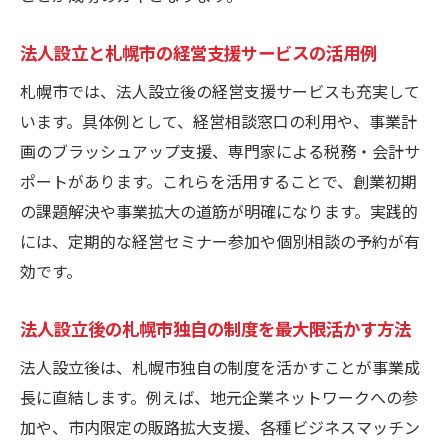
札幌市の創業支援を活かした法人設立ステ
法人設立と札幌市の経営支援サービスの活用例
ップ
法人設立時に知っておくべき札幌市の補助
札幌市では、法人設立後の経営支援サービスも充実して
金
います。具体例として、経営相談窓口の利用や、事業計
画のブラッシュアップ支援、専門家による税務・会計サ
法人設立と専門家活用でミスを防ぐコツ
ポートがあります。これらを活用することで、創業初期
札幌市で法人設立後の経営安定策の実践例
の課題解決や事業拡大の道筋が明確になります。実践的
法人設立で札幌市の制度をフル活用する方
には、定期的な経営セミナー参加や個別相談の予約が有
法
効です。
法人設立後の札幌市独自の制度を最大限活かす方法
法人設立後は、札幌市独自の制度を活かすことが事業成
長に直結します。例えば、地元企業ネットワークへの参
加や、市内限定の販路拡大支援、各種ビジネスマッチン