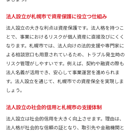
容
札幌市の創業補助金が個人事業主に有利な
法人設立が札幌市で資産保護に役立つ仕組み
理由
法人設立の大きな利点は資産保護です。法人格を持つこ
法人設立と札幌市の支援制度徹底解説
とで、事業におけるリスクが個人資産に直接及びにくく
法人設立を後押しする札幌市の支援制度一
なります。札幌市では、法人向けの法的支援や専門家に
覧
よる相談窓口も用意されているため、トラブル発生時の
法人設立の手続きで使える札幌市のサービ
リスク管理がしやすいです。例えば、契約や融資の際も
ス
法人名義が活用でき、安心して事業運営を進められま
札幌市の創業促進補助金と法人設立の関係
す。法人設立を通じて、札幌市での資産保全を実現しま
しょう。
法人設立後に利用したい札幌市無料相談窓
口
法人設立の社会的信用と札幌市の支援体制
法人設立に役立つ札幌市スタートアップ支
援
法人設立は社会的信用を大きく向上させます。理由は、
法人格が社会的な信頼の証となり、取引先や金融機関と
札幌市で法人設立時に受けられる優遇措置