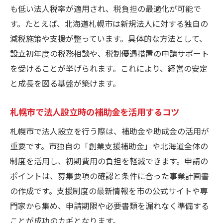
も低い法人税率が適用され、税負担の最適化が可能で
法人設立がもたらす経営安定の具体的な理
す。たとえば、北海道札幌市は新規法人に対する独自の
由
減税施策や支援が整っています。具体的な方法として、
札幌市で法人設立すると信用力が高まる仕
設立初年度の税務相談や、税制優遇措置の申請サポート
組み
を受けることが挙げられます。これにより、経営の安定
法人設立による資産管理とリスク分散の重
と成長を図る基盤が築けます。
要性
経営者目線で見る法人設立の長期的な利点
札幌市で法人設立時の補助金を活用するコツ
法人設立後札幌市で活きる信用構築のポイ
札幌市で法人設立を行う際は、補助金や助成金の活用が
ント
重要です。市独自の「創業支援補助金」や北海道全体の
法人設立で成長企業になるための基盤づく
制度を活用し、初期費用の負担を軽減できます。申請の
り
ポイントは、募集要項の確認と条件に合った事業計画書
北海道札幌市で法人設立を成功に導く秘訣
の作成です。支援制度の最新情報を市の公式サイトや専
法人設立を札幌市で成功させるための準備
門家から集め、申請期限や必要書類を漏れなく準備する
とは
ことが成功のカギとなります。