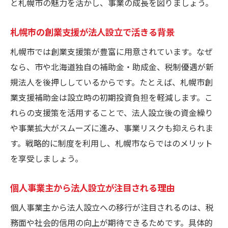
と札幌市の魅力を活かし、事業の成長を図りましょう。
法人設立後の札幌市独自の制度を最大限活
かす方法
札幌市の創業支援が法人設立で活きる背景
札幌市で法人設立時に役立つ専門家サポー
トとは
札幌市では創業支援策が豊富に用意されています。なぜ
なら、市や北海道独自の補助金・助成金、税制優遇が新
法人設立後に札幌市で事業を成長させる戦
規法人を後押ししているからです。たとえば、札幌市創
略
業支援補助金は設立時の初期投資負担を軽減します。こ
札幌市ならではの創業補助金活用術
れらの支援策を活用することで、法人設立後の資金繰り
法人設立で狙える札幌市のスタートアップ
や事業拡大がスムーズに進み、事業リスクも抑えられま
補助金
す。戦略的に制度を利用し、札幌市ならではのメリット
法人設立時に知っておきたい創業補助金の
を享受しましょう。
使い方
札幌市創業支援資金と法人設立の相性を解
個人事業主から法人設立が注目される理由
説
個人事業主から法人設立への移行が注目されるのは、税
法人設立後に活用したい札幌市の助成金制
務面や社会的信用の向上が期待できるためです。具体的