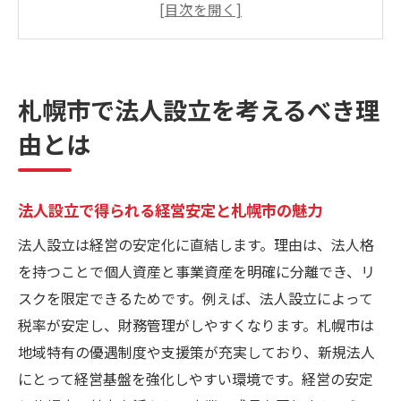
個人事業主から法人設立が注目される理由
法人設立が札幌市でスタートアップに有利
な理由
札幌市で法人設立を考えるべき理
法人設立が札幌市で資産保護に役立つ仕組
由とは
み
法人設立の社会的信用と札幌市の支援体制
法人設立のメリットを札幌で最大化する方法
法人設立で得られる経営安定と札幌市の魅力
法人設立の税務優遇と札幌市のメリット活
法人設立は経営の安定化に直結します。理由は、法人格
用法
を持つことで個人資産と事業資産を明確に分離でき、リ
札幌市で法人設立時の補助金を活用するコ
スクを限定できるためです。例えば、法人設立によって
ツ
税率が安定し、財務管理がしやすくなります。札幌市は
法人設立と札幌市の経営支援サービスの活
地域特有の優遇制度や支援策が充実しており、新規法人
用例
にとって経営基盤を強化しやすい環境です。経営の安定