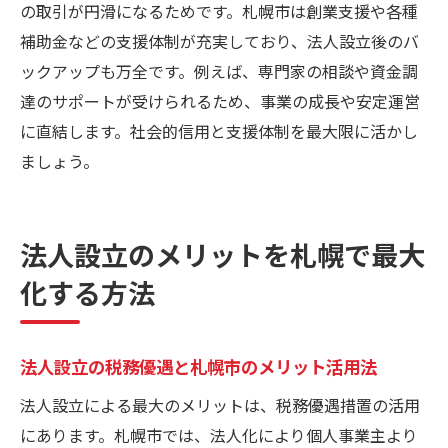
の取引が円滑になるためです。札幌市は創業支援や各種
解説
補助金などの支援体制が充実しており、法人設立後のバ
女性起業家にも役立つ法人設立の魅力
ックアップも万全です。例えば、専門家の相談や資金調
女性起業家が法人設立で得られる札幌市の
達のサポートが受けられるため、事業の成長や安定運営
利点
に直結します。社会的信用と支援体制を最大限に活かし
法人設立で女性向け助成金を活用する方法
ましょう。
札幌市の女性起業支援と法人設立の相乗効
果
法人設立で社会的信用を高める女性起業家
法人設立のメリットを札幌で最大
事例
化する方法
女性の法人設立を後押しする札幌市の制度
紹介
法人設立の税務優遇と札幌市のメリット活用法
女性起業家が法人設立で受ける支援と成功
要因
法人設立による最大のメリットは、税務優遇措置の活用
にあります。札幌市では、法人化により個人事業主より
法人化で得られる経営安定と信用力向上