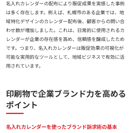
小規模ビジネスに最適な名入れカレンダー
名入れカレンダーの配布により販促成果を実感した事例
発注術
は多く存在します。例えば、札幌市のある企業では、地
域特化デザインのカレンダー配布後、顧客からの問い合
名入れカレンダーを小ロットで賢く活用す
わせ数が増加しました。これは、日常的に使用されるカ
るコツ
レンダーが企業の存在感を高め、信頼感を醸成したため
納期やコストを抑えるための印刷会社選定法
です。つまり、名入れカレンダーは販促効果の可視化が
名入れカレンダー印刷会社選びのポイント
可能な実用的なツールとして、地域ビジネスで有効に活
解説
用されています。
印刷物の納期短縮とコスト削減を実現する
秘訣
名入れカレンダー依頼時に確認すべき注意
印刷物で企業ブランド力を高める
点
ポイント
印刷物見積もり比較で賢く名入れカレンダ
ー発注
名入れカレンダーを使ったブランド訴求術の基本
信頼できる印刷会社の選び方と名入れカレ