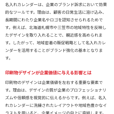
ンダー対応力
名入れカレンダーは、企業のブランド訴求において効果
納期やコストに強い印刷会社の特徴を知る
的なツールです。理由は、顧客の日常生活に溶け込み、
長期間にわたり企業名やロゴを認知させられるためで
地域密着型のカレンダー印刷がもたらす信頼感
す。例えば、北海道札幌市や三笠市の地域特性を反映し
名入れカレンダーで築く地域との信頼関係
たデザインを取り入れることで、親近感を高められま
印刷物の地元対応が安心感を生む理由
す。したがって、地域密着の販促戦略として名入れカレ
名入れカレンダーで地域貢献を実感するポ
ンダーを活用することがブランド強化の基本となりま
イント
す。
地域密着型印刷サービスの名入れカレンダ
ー強み
印刷物デザインが企業価値に与える影響とは
名入れカレンダーから広がる地元ネットワ
印刷物のデザインは企業価値を左右する重要な要素で
ーク
す。理由は、デザインの質が企業のプロフェッショナリ
印刷物の地域発注がビジネスに良い影響を
ズムや信頼感を視覚的に伝えるからです。例えば、名入
与える
れカレンダーに洗練されたレイアウトや地域色豊かなイ
名入れカレンダーで差別化する販促戦略のコツ
ラストを用いると、企業イメージの向上に直結します。