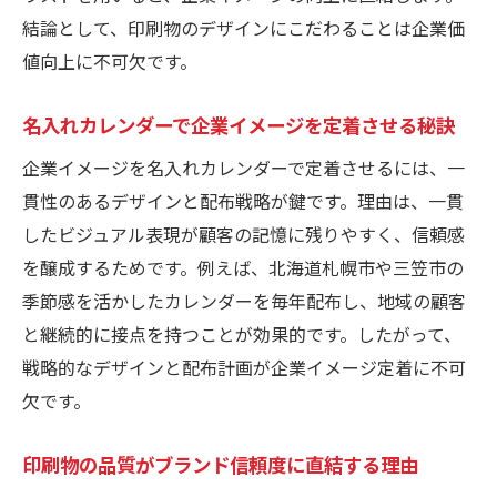
名入れカレンダー活用で他社と差をつける
結論として、印刷物のデザインにこだわることは企業価
方法
値向上に不可欠です。
印刷物を活かした独自の販促戦略展開術
名入れカレンダーで企業イメージを定着させる秘訣
名入れカレンダーでリピーター獲得を狙う
ポイント
企業イメージを名入れカレンダーで定着させるには、一
貫性のあるデザインと配布戦略が鍵です。理由は、一貫
印刷物の付加価値が販促強化につながる理
したビジュアル表現が顧客の記憶に残りやすく、信頼感
由
を醸成するためです。例えば、北海道札幌市や三笠市の
名入れカレンダーを活用した競合との差別
季節感を活かしたカレンダーを毎年配布し、地域の顧客
化策
と継続的に接点を持つことが効果的です。したがって、
実践的な名入れカレンダー販促アイデア集
戦略的なデザインと配布計画が企業イメージ定着に不可
欠です。
印刷物の品質がブランド信頼度に直結する理由