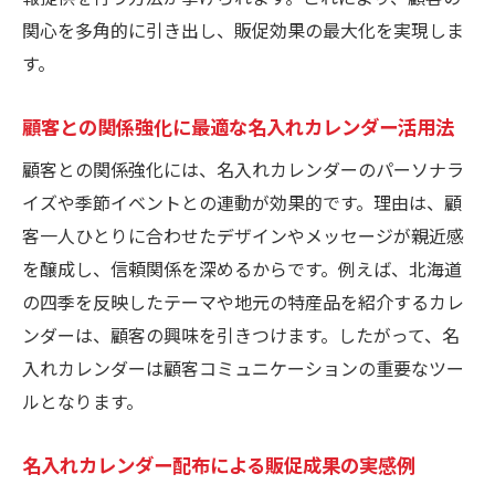
名入れカレンダーで地域密着型販促を実現
関心を多角的に引き出し、販促効果の最大化を実現しま
する方法
す。
印刷物選びで押さえておきたい名入れカレ
ンダーポイント
顧客との関係強化に最適な名入れカレンダー活用法
地元ニーズに応える名入れカレンダーの選
顧客との関係強化には、名入れカレンダーのパーソナラ
び方
イズや季節イベントとの連動が効果的です。理由は、顧
小ロット注文が可能な印刷サービスの魅力
客一人ひとりに合わせたデザインやメッセージが親近感
名入れカレンダー小ロット対応のメリット
を醸成し、信頼関係を深めるからです。例えば、北海道
解説
の四季を反映したテーマや地元の特産品を紹介するカレ
印刷物の少量発注でコストと柔軟性を両立
ンダーは、顧客の興味を引きつけます。したがって、名
名入れカレンダー小ロット注文の具体的な
入れカレンダーは顧客コミュニケーションの重要なツー
流れ
ルとなります。
印刷物の品質を保つ小ロット名入れカレン
名入れカレンダー配布による販促成果の実感例
ダー対応