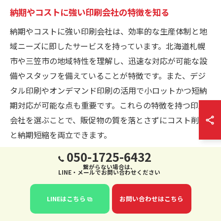
納期やコストに強い印刷会社の特徴を知る
納期やコストに強い印刷会社は、効率的な生産体制と地
域ニーズに即したサービスを持っています。北海道札幌
市や三笠市の地域特性を理解し、迅速な対応が可能な設
備やスタッフを備えていることが特徴です。また、デジ
タル印刷やオンデマンド印刷の活用で小ロットかつ短納
期対応が可能な点も重要です。これらの特徴を持つ印刷
会社を選ぶことで、販促物の質を落とさずにコスト削減
と納期短縮を両立できます。
050-1725-6432
繋がらない場合は、
LINE・メールでお問い合わせください
地域密着型のカレンダー印刷がも
たらす信頼感
LINEはこちら
お問い合わせはこちら