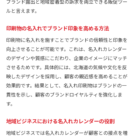
ブランド露出と地域密着型の訴求を両立できる販促ツー
名入れカレンダーで企業イメージを定着さ
ルと言えます。
せる秘訣
印刷物の名入れでブランド印象を高める方法
印刷物の品質がブランド信頼度に直結する
理由
印刷物に名入れを施すことでブランドの信頼性と印象を
名入れカレンダーを活用した継続的なブラ
向上させることが可能です。これは、名入れカレンダー
ンド構築
のデザインや質感にこだわり、企業のイメージにマッチ
させるためです。具体的には、北海道の気候や文化を反
地域密着型ブランド作りに名入れカレンダ
映したデザインを採用し、顧客の親近感を高めることが
ーが最適な理由
効果的です。結果として、名入れ印刷物はブランドの一
オリジナリティ重視の名入れカレンダー活用術
貫性を示し、顧客のブランドロイヤルティを強化しま
独自デザインの名入れカレンダーで印象を
す。
残すコツ
顧客満足度を高める名入れカレンダーの工
地域ビジネスにおける名入れカレンダーの役割
夫点
地域ビジネスでは名入れカレンダーが顧客との接点を増