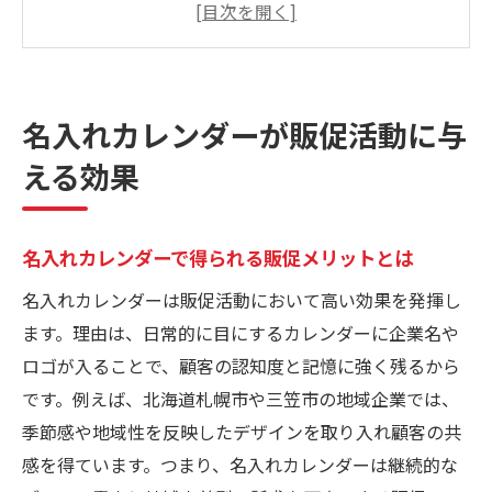
法
地域ビジネスにおける名入れカレンダーの
役割
名入れカレンダーが販促活動に与
印刷物と名入れカレンダーの相乗効果のポ
える効果
イント
顧客との関係強化に最適な名入れカレンダ
ー活用法
名入れカレンダーで得られる販促メリットとは
名入れカレンダー配布による販促成果の実
名入れカレンダーは販促活動において高い効果を発揮し
感例
ます。理由は、日常的に目にするカレンダーに企業名や
印刷物で企業ブランド力を高めるポイント
ロゴが入ることで、顧客の認知度と記憶に強く残るから
名入れカレンダーを使ったブランド訴求術
です。例えば、北海道札幌市や三笠市の地域企業では、
の基本
季節感や地域性を反映したデザインを取り入れ顧客の共
印刷物デザインが企業価値に与える影響と
感を得ています。つまり、名入れカレンダーは継続的な
は