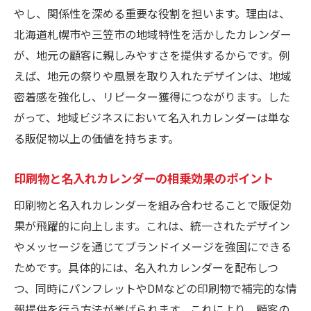
印刷物のオリジナリティが販促に直結する
やし、関係性を深める重要な役割を担います。理由は、
理由
北海道札幌市や三笠市の地域特性を活かしたカレンダー
名入れカレンダーでブランドの個性を際立
が、地元の顧客に親しみやすさを提供するからです。例
たせる方法
えば、地元の祭りや風景を取り入れたデザインは、地域
オーダーメイド名入れカレンダー制作のポ
密着感を強化し、リピーター獲得につながります。した
イント
がって、地域ビジネスにおいて名入れカレンダーは単な
印刷物で差がつくオリジナル名入れカレン
る販促物以上の価値を持ちます。
ダー戦略
印刷物と名入れカレンダーの相乗効果のポイント
北海道ビジネスに適した名入れカレンダー選び
名入れカレンダー選びの地域ビジネス視点
印刷物と名入れカレンダーを組み合わせることで販促効
とは
果が飛躍的に向上します。これは、統一されたデザイン
やメッセージを通じてブランドイメージを強固にできる
印刷物の選定基準と名入れの重要ポイント
ためです。具体的には、名入れカレンダーを配布しつ
北海道ビジネスに最適な名入れカレンダー
つ、同時にパンフレットやDMなどの印刷物で補完的な情
活用例
報提供を行う方法が挙げられます。これにより、顧客の