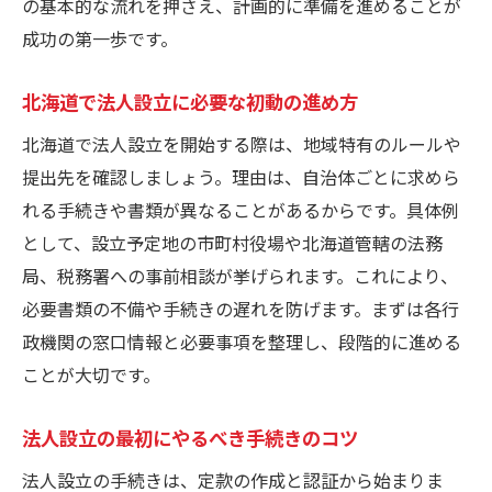
の基本的な流れを押さえ、計画的に準備を進めることが
法人設立書類のチェックポイントを紹介
成功の第一歩です。
法人設立書類作成をスムーズに進めるコツ
北海道で法人設立に必要な初動の進め方
法人設立のための書類管理術を徹底解説
北海道で法人設立を開始する際は、地域特有のルールや
法人設立届出書などの書類整理の秘訣
提出先を確認しましょう。理由は、自治体ごとに求めら
法人設立届出書の記入例と北海道での注意点
れる手続きや書類が異なることがあるからです。具体例
法人設立届出書の記入例と具体的な手順
として、設立予定地の市町村役場や北海道管轄の法務
北海道における法人設立届出書での注意点
局、税務署への事前相談が挙げられます。これにより、
法人設立届出書エクセル活用のメリット
必要書類の不備や手続きの遅れを防げます。まずは各行
市町村提出用の法人設立届出書記入ポイン
政機関の窓口情報と必要事項を整理し、段階的に進める
ト
ことが大切です。
税務署向け法人設立届出書作成実例を紹介
法人設立の最初にやるべき手続きのコツ
法人設立届出書を正確に仕上げるコツ
社会保険や税務署への手続きも網羅
法人設立の手続きは、定款の作成と認証から始まりま