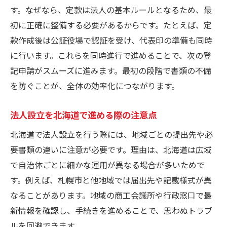
す。なぜなら、定款は法人の基本ルールとなるため、最
法人設立後の社会保険手続きを完全解説
初に正確に整備する必要があるからです。たとえば、定
税務署への法人設立届出の流れと心得
款作成後は公証役場で認証を受け、代表印の準備も同時
法人設立後の手続き漏れを防ぐ実践法
に行います。これらを同時進行で進めることで、次の登
北海道での税務署対応ポイントを紹介
記申請がスムーズに進みます。最初の段階で書類の不備
法人設立後の社会保険加入の基礎知識
を防ぐことが、全体の効率化につながります。
法人異動届の提出方法も合わせて解説
法人設立を効率化する北海道の実践法
法人設立を北海道で進める際の注意点
法人設立を効率化する北海道独自の工夫
北海道で法人設立を行う際には、地域ごとの提出先や必
法人設立手続きの効率的な進め方を伝授
要書類の違いに注意が必要です。理由は、北海道は広域
で自治体ごとに細かな運用が異なる場合が多いためで
北海道で法人設立を時短するポイント
す。例えば、札幌市と他地域では届出先や記載様式が異
オンラインと窓口申請の違いを徹底比較
なることがあります。地域の商工会議所や行政窓口で最
法人設立手続きを専門家に頼るメリット
新情報を確認し、手続きを進めることで、思わぬトラブ
法人設立に役立つ最新の支援策を活用
ルを回避できます。