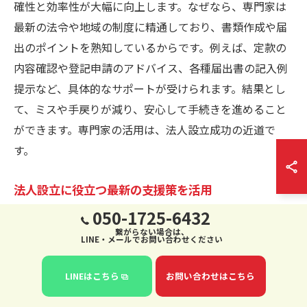
確性と効率性が大幅に向上します。なぜなら、専門家は
最新の法令や地域の制度に精通しており、書類作成や届
出のポイントを熟知しているからです。例えば、定款の
内容確認や登記申請のアドバイス、各種届出書の記入例
提示など、具体的なサポートが受けられます。結果とし
て、ミスや手戻りが減り、安心して手続きを進めること
ができます。専門家の活用は、法人設立成功の近道で
す。
法人設立に役立つ最新の支援策を活用
050-1725-6432
北海道では、法人設立を支援する各種助成金や補助金制
繋がらない場合は、
度が用意されています。これらの支援策を活用すること
LINE・メールでお問い合わせください
で、設立時のコスト負担を軽減できるのが大きな利点で
LINEはこちら
お問い合わせはこちら
す。具体的には、地域の商工会議所や行政機関で最新情
報の提供や申請サポートが行われており、相談窓口を利