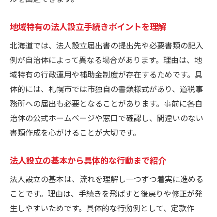
設立後の届出も安心して進められる方法
法人設立後の届出手続きを丁寧にフォロー
地域特有の法人設立手続きポイントを理解
北海道での法人設立後の流れを完全網羅
北海道では、法人設立届出書の提出先や必要書類の記入
法人設立後に必要な市町村や税務署対応
例が自治体によって異なる場合があります。理由は、地
法人設立後の各種届出ポイントを紹介
域特有の行政運用や補助金制度が存在するためです。具
体的には、札幌市では市独自の書類様式があり、道税事
設立後も安心できる法人設立の進行法
務所への届出も必要となることがあります。事前に各自
法人設立後の手続きを効率良く済ませる
治体の公式ホームページや窓口で確認し、間違いのない
法人設立の不安を解消する北海道特有のコツ
書類作成を心がけることが大切です。
法人設立に不安を感じる方への解決策
北海道特有の法人設立サポート活用術
法人設立の基本から具体的な行動まで紹介
法人設立でよくある悩みと対処法まとめ
法人設立の基本は、流れを理解し一つずつ着実に進める
法人設立に役立つ実体験や体験談を紹介
ことです。理由は、手続きを飛ばすと後戻りや修正が発
法人設立の不安を減らす準備のポイント
生しやすいためです。具体的な行動例として、定款作