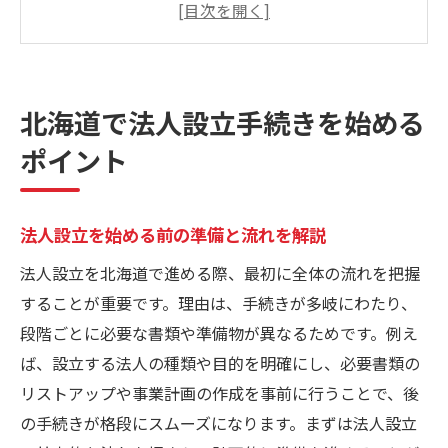
法人設立の最初にやるべき手続きのコツ
法人設立を北海道で進める際の注意点
地域特有の法人設立手続きポイントを理解
法人設立の基本から具体的な行動まで紹介
北海道で法人設立手続きを始める
法人設立に必要な北海道の届出一覧
ポイント
法人設立届出書の北海道向け提出先まとめ
札幌市や市町村への法人設立手続き解説
法人設立を始める前の準備と流れを解説
法人設立で必要な書類や届出一覧を紹介
法人設立を北海道で進める際、最初に全体の流れを把握
北海道での法人設立届出書のポイント解説
することが重要です。理由は、手続きが多岐にわたり、
法人設立届出書の提出漏れを防ぐ方法
段階ごとに必要な書類や準備物が異なるためです。例え
税務署や自治体への法人設立届出を整理
ば、設立する法人の種類や目的を明確にし、必要書類の
スムーズな法人設立を叶える書類準備術
リストアップや事業計画の作成を事前に行うことで、後
法人設立に必要な書類の効率的な準備法
の手続きが格段にスムーズになります。まずは法人設立
北海道で法人設立する際の書類作成術