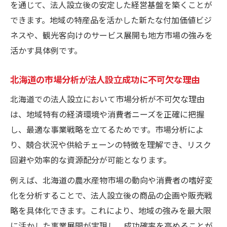
を通じて、法人設立後の安定した経営基盤を築くことが
最適化
できます。地域の特産品を活かした新たな付加価値ビジ
ネスや、観光客向けのサービス展開も地方市場の強みを
活かす具体例です。
北海道の市場分析が法人設立成功に不可欠な理由
北海道での法人設立において市場分析が不可欠な理由
は、地域特有の経済環境や消費者ニーズを正確に把握
し、最適な事業戦略を立てるためです。市場分析によ
り、競合状況や供給チェーンの特徴を理解でき、リスク
回避や効率的な資源配分が可能となります。
例えば、北海道の農水産物市場の動向や消費者の嗜好変
化を分析することで、法人設立後の商品の企画や販売戦
略を具体化できます。これにより、地域の強みを最大限
に活かした事業展開が実現し、成功確率を高めることが