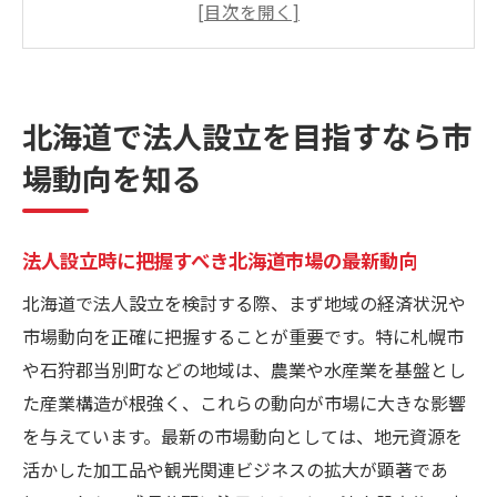
知識
法人設立で注目したい札幌周辺の市場構造
と強み
北海道で法人設立を目指すなら市
地方市場が法人設立に与える影響と可能性
場動向を知る
を探る
北海道の市場分析が法人設立成功に不可欠
な理由
法人設立時に把握すべき北海道市場の最新動向
当別町で注目される法人設立と事業チャンス
北海道で法人設立を検討する際、まず地域の経済状況や
当別町で法人設立が注目される産業分野の
市場動向を正確に把握することが重要です。特に札幌市
特徴
や石狩郡当別町などの地域は、農業や水産業を基盤とし
法人設立が生む当別町独自のビジネスチャ
た産業構造が根強く、これらの動向が市場に大きな影響
ンス
を与えています。最新の市場動向としては、地元資源を
市場ニーズから見た当別町の法人設立戦略
活かした加工品や観光関連ビジネスの拡大が顕著であ