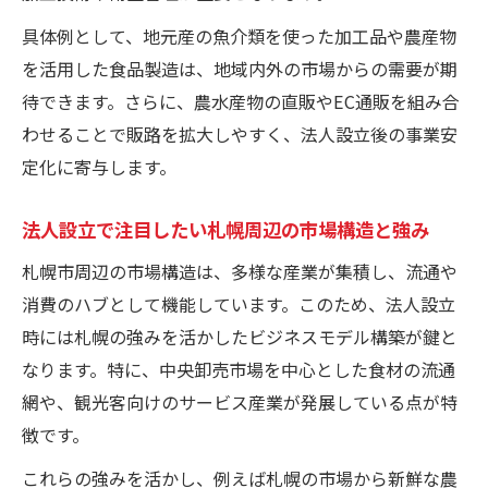
農産物と水産物を活かした法人設立の戦略
具体例として、地元産の魚介類を使った加工品や農産物
例
を活用した食品製造は、地域内外の市場からの需要が期
市場動向を踏まえた法人設立モデルの発想
待できます。さらに、農水産物の直販やEC通販を組み合
法
わせることで販路を拡大しやすく、法人設立後の事業安
法人設立に有効な農水産物の付加価値化手
定化に寄与します。
法
地域資源を生かした法人設立の差別化戦略
法人設立で注目したい札幌周辺の市場構造と強み
法人設立時に考慮すべき地元産品の強みと
札幌市周辺の市場構造は、多様な産業が集積し、流通や
課題
消費のハブとして機能しています。このため、法人設立
市場に強みを持つ当別町の法人設立の魅力
時には札幌の強みを活かしたビジネスモデル構築が鍵と
当別町で法人設立が注目される理由と市場
なります。特に、中央卸売市場を中心とした食材の流通
の強み
網や、観光客向けのサービス産業が発展している点が特
地元市場と連携した法人設立のメリットを
徴です。
解説
これらの強みを活かし、例えば札幌の市場から新鮮な農