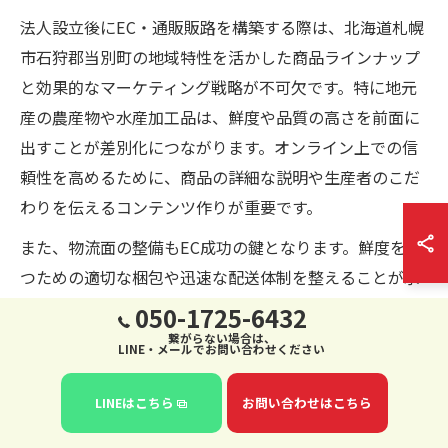
法人設立後にEC・通販販路を構築する際は、北海道札幌
市石狩郡当別町の地域特性を活かした商品ラインナップ
と効果的なマーケティング戦略が不可欠です。特に地元
産の農産物や水産加工品は、鮮度や品質の高さを前面に
出すことが差別化につながります。オンライン上での信
頼性を高めるために、商品の詳細な説明や生産者のこだ
わりを伝えるコンテンツ作りが重要です。
また、物流面の整備もEC成功の鍵となります。鮮度を保
つための適切な梱包や迅速な配送体制を整えることが求
められます。さらに、SNSや地域特化型の通販サイトを
050-1725-6432
活用し、ターゲット顧客に合わせたプロモーションを行
繋がらない場合は、
LINE・メールでお問い合わせください
うことで販路拡大が可能となります。これらの実践ポイ
ントを踏まえたEC展開は、法人設立後の安定収益に大き
LINEはこちら
お問い合わせはこちら
く寄与します。