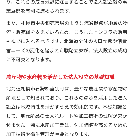
農業中心の産業構造が法人設立に与える影
り、これらの成長分野に注目することで法人設立後の事
響
業展開を有利に進められます。
法人設立を成功に導く当別町の地理的優位
また、札幌市中央卸売市場のような流通拠点が地域の物
性
流・販売網を支えているため、こうしたインフラの活用
法人設立を検討する際の市場選定のポイント
も視野に入れるべきです。北海道全体の人口動態や消費
法人設立時に重視したい市場選定の基準と
者ニーズの変化を踏まえた戦略立案が、法人設立の成功
視点
に不可欠となります。
北海道市場における法人設立の適切な選択
農産物や水産物を活かした法人設立の基礎知識
肢
北海道札幌市石狩郡当別町は、豊かな農産物や水産物の
法人設立で避けたい市場のリスクと注意点
産地として知られており、これらの資源を活用した法人
地元市場を活用した法人設立の成功ノウハ
設立は地域特性を活かすうえで効果的です。基礎知識と
ウ
して、地元産品の仕入れルートや加工技術の理解が欠か
法人設立に役立つ競合調査と市場分析手法
せません。特に水産加工業は、付加価値を高めるための
農産物や水産物で新たな法人設立戦略を探る
加工技術や衛生管理が重要となります。