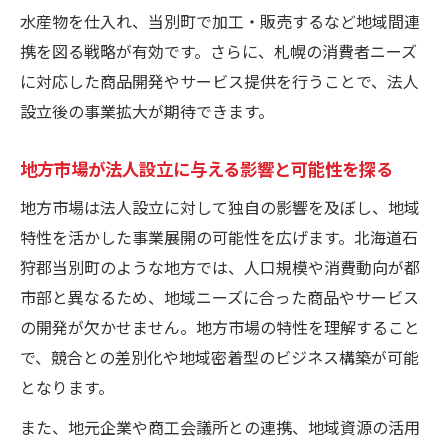
法人設立における当別町の産業支援体制の
水産物を仕入れ、当別町で加工・販売するなど地域間連
特徴
携を図る戦略が有効です。さらに、札幌の消費者ニーズ
市場環境が法人設立後の発展に与える好影
に対応した商品開発やサービス提供を行うことで、法人
響
設立後の事業拡大が期待できます。
法人設立で活かしたい当別町の独自ブラン
地方市場が法人設立に与える影響と可能性を探る
ド力
法人設立後の販路拡大に役立つ市場知見とは
地方市場は法人設立に対して独自の影響を及ぼし、地域
特性を活かした事業展開の可能性を広げます。北海道石
法人設立後に活かすべき販路拡大の市場知
狩郡当別町のような地方では、人口規模や消費動向が都
見
市部と異なるため、地域ニーズに合った商品やサービス
観光客向けビジネス展開で法人設立を強化
の開発が欠かせません。地方市場の特性を理解すること
法人設立後のEC・通販販路構築の実践ポイ
で、競合との差別化や地域密着型のビジネス構築が可能
ント
となります。
市場流通を利用した法人設立後の成長戦略
また、地元企業や商工会議所との連携、地域資源の活用
法人設立と連動する物流・配送スキームの