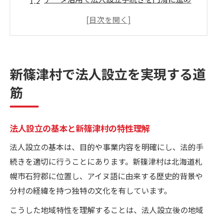
る方法
人口動態を踏まえた法人設立の現実的アプ
ローチ
行政組織図を活かす法人設立支援のポイン
新篠津村で法人設立を実現する道
ト
筋
法人設立後を見据えた地域連携の重要性
データ活用が事業計画を変える理由
法人設立に役立つ地域データ活用の意義
法人設立の基本と新篠津村の特性理解
組織図や広報資料を分析した事業計画策定
法人設立の基本は、目的や事業内容を明確にし、法的手
人口推移データが事業計画に与える影響
続きを適切に行うことにあります。新篠津村は北海道札
社会福祉協議会と連携するデータ活用事例
幌市石狩郡に位置し、アイヌ語に由来する歴史的背景や
分村の経緯を持つ独特の文化を有しています。
新篠津村の概要情報から読み解く事業視点
歴史や人口推移に基づく法人設立のヒント
こうした地域特性を理解することは、法人設立後の地域