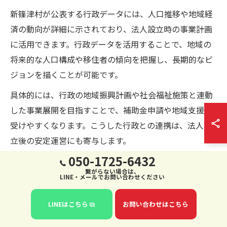
新篠津村が公表する行政データには、人口推移や地域経
済の動向が詳細に示されており、法人設立時の事業計画
に活用できます。行政データを活用することで、地域の
将来的な人口構成や移住者の傾向を把握し、長期的なビ
ジョンを描くことが可能です。
具体的には、行政の地域振興計画や社会福祉施策と連動
した事業展開を目指すことで、補助金申請や地域支援を
受けやすくなります。こうした行政との連携は、法人設
立後の安定運営にも寄与します。
050-1725-6432
社会福祉協議会との協働による法人設立例
繋がらない場合は、
LINE・メールでお問い合わせください
新篠津村社会福祉協議会との連携は、地域課題の解決を
目指す法人設立において非常に有効です。協議会は高齢
LINEはこちら
お問い合わせはこちら
者支援や子育て支援などの福祉サービスを担っており、