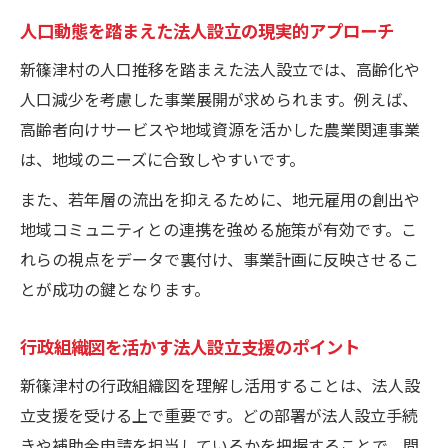
概要データから拡がる法人設立の選択肢
人口動態を踏まえた法人設立の現実的アプローチ
法人設立に役立つ新篠津村の文化背景
新篠津村の人口推移を踏まえた法人設立では、高齢化や
法人設立に活かす新篠津村の文化と由来
人口減少を考慮した事業展開が求められます。例えば、
地域文化尊重が法人設立に与える影響とは
高齢者向けサービスや地域資源を活かした農業関連事業
は、地域のニーズに合致しやすいです。
人口動態や文化から考える事業名の付け方
村長や有名人から学ぶ地域との関わり方
また、若年層の流出を抑えるために、地元雇用の創出や
地域コミュニティとの連携を強める施策が有効です。こ
社会福祉協議会と文化交流を結ぶ法人設立
れらの視点をデータで裏付け、事業計画に反映させるこ
人口減少時代に求められるデータ活用策
とが成功の鍵となります。
人口減少下で法人設立を成功へ導く秘訣
データ活用で持続的な事業モデルを構築
行政組織図を活かす法人設立支援のポイント
行政データを使った人口ビジョンの活用法
新篠津村の行政組織図を理解し活用することは、法人設
社会福祉協議会との協働による法人設立例
立支援を受ける上で重要です。どの部署が法人設立手続
人口推移グラフ化で見える事業ニーズ分析
きや補助金申請を担当しているかを把握することで、問