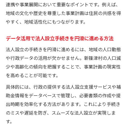
法人設立時に知るべき新篠津村の由来
連携や事業展開において重要なポイントです。例えば、
地域の文化や歴史を尊重した事業計画は住民の共感を得
人口減少期における法人設立の着眼点
やすく、地域活性化にもつながります。
歴史的背景を活かした事業アイデアの発想
法
データ活用で法人設立手続きを円滑に進める方法
新篠津村の人口推移と法人設立の関係性
法人設立の手続きを円滑に進めるには、地域の人口動態
村名の変遷から学ぶ法人設立のネーミング
や行政データの活用が欠かせません。新篠津村の人口減
戦略
少や高齢化の傾向を把握することで、事業計画の現実性
地域データ分析で生まれる新たな事業展望
を高めることが可能です。
法人設立に必要な地域データ分析の進め方
具体的には、行政の提供する法人設立支援サービスや補
新篠津村広報や組織図を活用した事業展望
助金情報をデータベースで管理し、必要書類の作成や提
人口推移を読み解くビジネスチャンスの探
出時期を効率化する方法があります。これにより手続き
し方
のミスや遅延を防ぎ、スムーズな法人設立が実現しま
社会福祉協議会と連携した新規事業の可能
す。
性