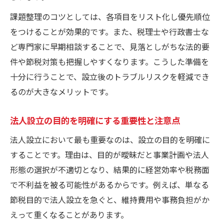
個人事業主が法人設立で得るメリット解説
課題整理のコツとしては、各項目をリスト化し優先順位
をつけることが効果的です。また、税理士や行政書士な
個人事業主が法人設立で得られる主なメリ
ど専門家に早期相談することで、見落としがちな法的要
ット
件や節税対策も把握しやすくなります。こうした準備を
法人設立で実現できる節税効果とその仕組
十分に行うことで、設立後のトラブルリスクを軽減でき
み
るのが大きなメリットです。
法人設立による社会的信用向上のポイント
法人設立がもたらす資金調達の可能性とは
法人設立の目的を明確にする重要性と注意点
法人設立のメリットと実際の成功ケース紹
法人設立において最も重要なのは、設立の目的を明確に
介
することです。理由は、目的が曖昧だと事業計画や法人
自分で進める法人設立の手続きを徹底解説
形態の選択が不適切となり、結果的に経営効率や税務面
法人設立を自分で進めるための準備と手順
で不利益を被る可能性があるからです。例えば、単なる
法人設立に必要な書類リストと提出方法
節税目的で法人設立を急ぐと、維持費用や事務負担がか
法人設立手続きで活用したい便利なツール
えって重くなることがあります。