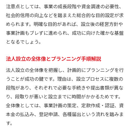
法人設立をスムーズに行うチェックポイン
注意点としては、事業の成長段階や資金調達の必要性、
ト
社会的信用の向上などを踏まえた総合的な目的設定が求
法人設立で避けたい手続きミスと防止策
められます。明確な目的があれば、設立後の経営方針や
事業計画もブレずに進められ、成功に向けた確かな基盤
となるでしょう。
法人設立の全体像とプランニング手順解説
法人設立の全体像を把握し、計画的にプランニングを行
うことが成功の鍵です。理由は、設立プロセスに複数の
段階があり、それぞれで必要な手続きや提出書類が異な
り、段取りが悪いと設立までに時間がかかるためです。
全体像としては、事業計画の策定、定款作成・認証、資
本金の払込み、登記申請、各種届出という流れを踏みま
す。