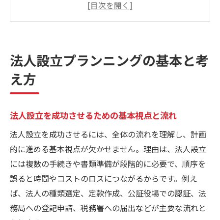
ツ
法人設立の目的を明確にする重要性と注意
点
法人設立プランニングの基本と考
法人設立の全体像とプランニング手順解説
え方
法人設立で押さえるべき基礎知識と実践例
最適な設立タイミングを見極めるコツ
法人設立の最適タイミング判断ポイント解
法人設立を成功させるための基本視点と流れ
説
法人設立を成功させるには、全体の流れを理解し、計画
法人設立を進める前に確認すべき収益ライ
的に進める基本視点が欠かせません。理由は、法人設立
ン
には複数の手続きや書類準備が段階的に必要で、順序を
法人設立タイミングで変わる税務面の違い
誤ると時間やコストのロスにつながるからです。例え
法人設立時期選びでよくある失敗と対策法
ば、法人の種類選定、定款作成、公証役場での認証、法
務局への登記申請、税務署への届出などが主要な流れと
法人設立のタイミング見極め方と事例紹介