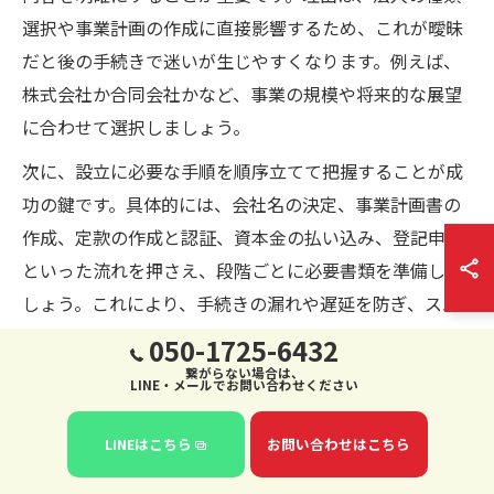
選択や事業計画の作成に直接影響するため、これが曖昧
だと後の手続きで迷いが生じやすくなります。例えば、
株式会社か合同会社かなど、事業の規模や将来的な展望
に合わせて選択しましょう。
次に、設立に必要な手順を順序立てて把握することが成
功の鍵です。具体的には、会社名の決定、事業計画書の
作成、定款の作成と認証、資本金の払い込み、登記申請
といった流れを押さえ、段階ごとに必要書類を準備しま
しょう。これにより、手続きの漏れや遅延を防ぎ、スム
ーズに法人設立を進められます。
050-1725-6432
繋がらない場合は、
LINE・メールでお問い合わせください
法人設立に必要な書類リストと提出方法
法人設立に必要な書類は多岐にわたり、代表的なものと
LINEはこちら
お問い合わせはこちら
して定款、発起人の同意書、資本金の払込証明書、登記