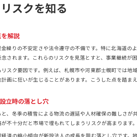
地域特性が左右する法人設立の落とし穴
きリスクを知る
気候や経済環境が影響する法人設立リスクに注意
法人設立で見落としがちな地域特有の課題とは何か
北海道 新規 設立 企業の傾向と地域リスクの関係性
点を解説
岩見沢市founded todayから考える地域差の落とし穴
資金繰りの不安定さや法令遵守の不備です。特に北海道の
法人設立情報を活かした地域リスク対策の実践ポイン
懸念されます。これらのリスクを見落とすと、事業継続が
起業時に活かせるリスク回避策まとめ
もリスク要因です。例えば、札幌市や河東郡士幌町では地
法人設立時のリスク回避で重視すべき基本対策
金計画に狂いが生じることがあります。こうした点を踏ま
無料新設法人リストから学ぶ実践的な予防策
法人設立情報に基づく資金面のリスクヘッジ法
人設立時の落とし穴
北海道 新規 設立 企業の事例で失敗回避のヒントを得
ると、冬季の積雪による物流の遅延や人材確保の難しさが
中央区新設法人の動向活用による競合リスクの低減策
略が不十分だと市場で埋もれてしまうリスクが高まります
北海道で法人設立する際の実践ポイント
域経済の縮小傾向が新設法人の成長を阻む落とし穴です。