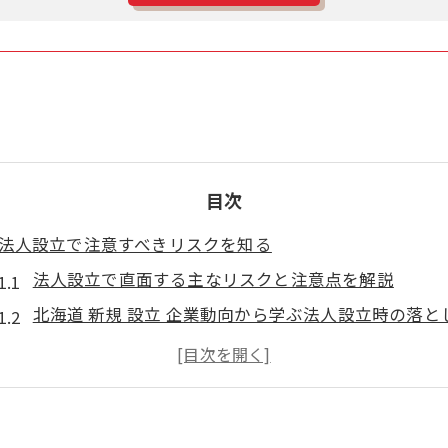
目次
法人設立で注意すべきリスクを知る
法人設立で直面する主なリスクと注意点を解説
北海道 新規 設立 企業動向から学ぶ法人設立時の落と
新設法人一覧を活用したリスク分析の実践方法
法人設立情報を基に失敗しやすい原因を把握しよう
中央区新設法人から読み解く法人設立のリスク傾向