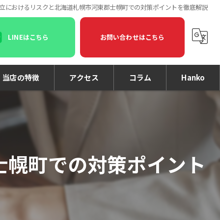
立におけるリスクと北海道札幌市河東郡士幌町での対策ポイントを徹底解説
LINEはこちら
お問い合わせはこちら
当店の特徴
アクセス
コラム
Hanko
印鑑
印刷
士幌町での対策ポイント
名刺
個人事業主
法人