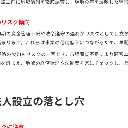
、設立前に地域情報を徹底調査し、現地の声を反映した経
北海道 新規 設立 企業のネットワーク活用法とは
新設法人一覧から地域連携の成功パターンを学ぶ
のリスク傾向
法人設立情報を活かした地域支援制度の賢い活用法
初期の資金管理不備や法令遵守の遅れがリスクとして目立
中央区新設法人の事例で見る地域密着のコツ
高まります。これらは事業の信用低下につながるため、早
戦略の欠如もリスクの一因です。市場調査不足により顧客
向を踏まえ、地域の経済状況や法制度を常にチェックし、
法人設立の落とし穴
スクに注意