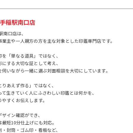
1手稲駅南口店
稲駅南口店は、
事業主や一人親方の方を主な対象とした印鑑専門店です。
印を「単なる道具」ではなく、
形にする大切な証として考え、
を伺いながら一緒に選ぶ対面相談を大切にしています。
とりあえず作る」ではなく、
って生きていく人にふさわしい印鑑とは何かを、
りやすくお伝えします。
デザイン確認ができ、
は最短10分仕上げにも対応。
刺・封筒・ゴム印・看板など、