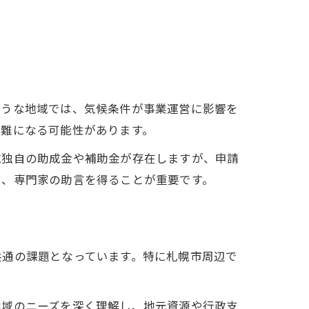
ような地域では、気候条件が事業運営に影響を
ト
困難になる可能性があります。
域独自の助成金や補助金が存在しますが、申請
え、専門家の助言を得ることが重要です。
る
共通の課題となっています。特に札幌市周辺で
。
地域のニーズを深く理解し、地元資源や行政支