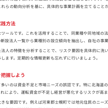
北海道の法人設立で成功するための実践的な準備法
これらの動向分析を基に、具体的な事業計画を立てること
新設法人一覧から読み取る業種選定のコツと注意点
法人設立情報を活用した補助制度の賢い使い方
実践方法
北海道 新規 設立 企業の成功事例に見る実践ポイント
なツールです。これを活用することで、同業種や同地域の
無料新設法人リストで得られる最新動向の活用術
の新設法人一覧から業種別の設立傾向を抽出し、自社の事
安定経営に向けた法人設立後の工夫
た法人の特徴を分析することで、リスク要因を具体的に洗
法人設立後の安定経営を実現するポイントまとめ
与します。定期的な情報更新も忘れずに行いましょう。
北海道 新規 設立 企業の経営戦略に学ぶ工夫例
新設法人一覧を活用した成長企業の特徴分析
を把握しよう
法人設立情報による資金繰りと経営効率化の実践策
て多いのは資金不足と市場ニーズの誤認です。特に北海道
中央区新設法人の運営体制から安定化ポイントを探る
これにより、運転資金が不足し経営が悪化するリスクが高ま
地域密着で進める法人設立の秘訣
大きな要因です。例えば河東郡士幌町では地元住民のニー
法人設立を地域密着で進めるための基本戦略