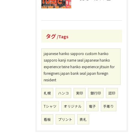
タグ
Tags
japanese hanko sapporo custom hanko
sapporo kanji name seal japanese hanko
experience teine hanko experience jitsuin for
foreigners japan bank seal japan foreign
resident
札幌
ハンコ
実印
銀行印
認印
Tシャツ
オリジナル
電子
手彫り
看板
プリント
表札