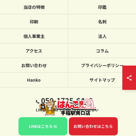
当店の特徴
印鑑
印刷
名刺
個人事業主
法人
アクセス
コラム
お問い合わせ
プライバシーポリシー
Hanko
サイトマップ
050-1725-6432
繋がらない場合は、
LINE・メールでお問い合わせください
LINEはこちら
お問い合わせはこちら
© 2026 北海道札幌のハンコならはんこ屋さん21手稲駅南口店 ALL RIGHTS
RESERVED.