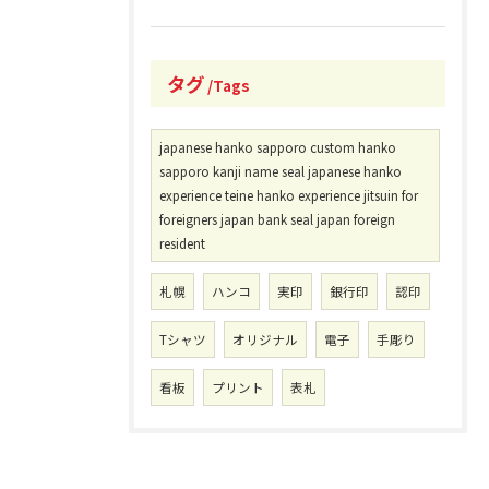
タグ
Tags
japanese hanko sapporo custom hanko
sapporo kanji name seal japanese hanko
experience teine hanko experience jitsuin for
foreigners japan bank seal japan foreign
resident
札幌
ハンコ
実印
銀行印
認印
Tシャツ
オリジナル
電子
手彫り
看板
プリント
表札