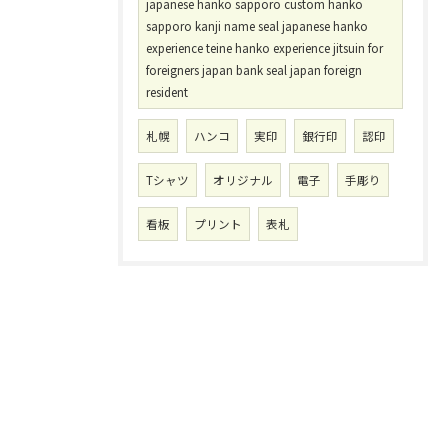
japanese hanko sapporo custom hanko
sapporo kanji name seal japanese hanko
experience teine hanko experience jitsuin for
foreigners japan bank seal japan foreign
resident
札幌
ハンコ
実印
銀行印
認印
Tシャツ
オリジナル
電子
手彫り
看板
プリント
表札