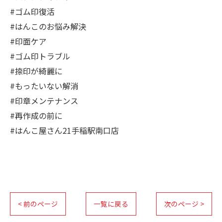
#ゴム印復活
#はんこのお悩み解決
#印面ケア
#ゴム印トラブル
#捺印が綺麗に
#もったいない解消
#印章メンテナンス
#再作成の前に
#はんこ屋さん21手稲駅南口店
< 前のページ
一覧に戻る
次のページ >