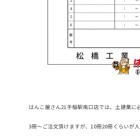
はんこ屋さん21手稲駅南口店では、土建業に
3冊～ご注文頂けますが、10冊20冊くらいが