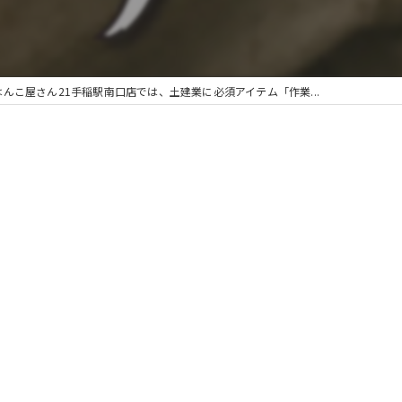
はんこ屋さん21手稲駅南口店では、土建業に必須アイテム「作業...