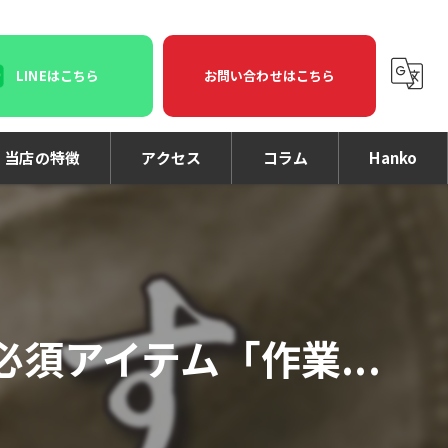
LINEはこちら
お問い合わせはこちら
当店の特徴
アクセス
コラム
Hanko
印鑑
印刷
名刺
須アイテム「作業...
個人事業主
法人