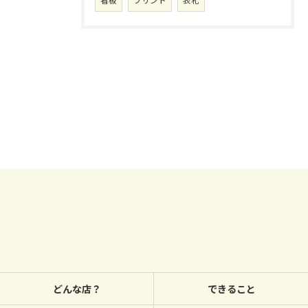
看板
プリント
表札
どんな店？
できること