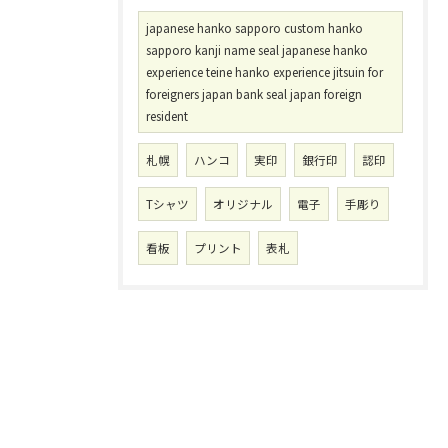
japanese hanko sapporo custom hanko
sapporo kanji name seal japanese hanko
experience teine hanko experience jitsuin for
foreigners japan bank seal japan foreign
resident
札幌
ハンコ
実印
銀行印
認印
Tシャツ
オリジナル
電子
手彫り
看板
プリント
表札