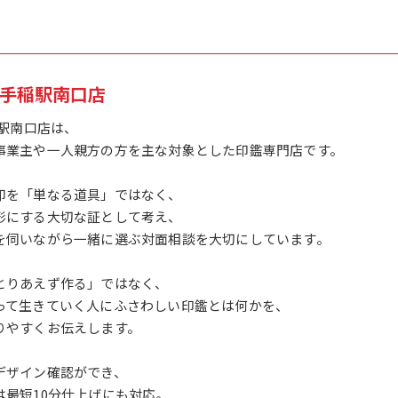
1手稲駅南口店
稲駅南口店は、
事業主や一人親方の方を主な対象とした印鑑専門店です。
印を「単なる道具」ではなく、
形にする大切な証として考え、
を伺いながら一緒に選ぶ対面相談を大切にしています。
とりあえず作る」ではなく、
って生きていく人にふさわしい印鑑とは何かを、
りやすくお伝えします。
デザイン確認ができ、
は最短10分仕上げにも対応。