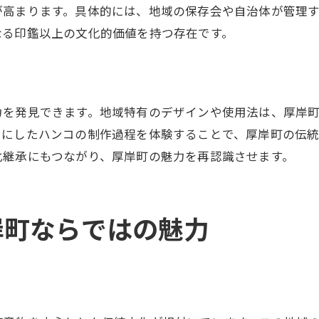
が高まります。具体的には、地域の保存会や自治体が管理
厚岸町らしさを表現するハンコ作り
なる印鑑以上の文化的価値を持つ存在です。
ハンコに込める厚岸町の物語と想い
オリジナルで楽しむ厚岸町のハンコ
ハンコから広がる厚岸町の魅力発見
行政手続きに役立つハンコの基礎知識
力を発見できます。地域特有のデザインや使用法は、厚岸
フにしたハンコの制作過程を体験することで、厚岸町の伝
厚岸町の行政手続きに適したハンコ選び
化継承にもつながり、厚岸町の魅力を再認識させます。
ハンコが必要な行政書類のポイント解説
行政手続きで安心のハンコ基礎知識
厚岸町で役立つハンコの使い方ガイド
岸町ならではの魅力
手続きに強いハンコの選び方と活用法
失敗しない行政手続き用ハンコのポイント
厚岸町発ハンコが伝える信頼とオリジナリティ
ハンコが象徴する厚岸町の信頼性