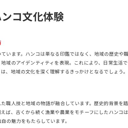
伝統行事とハンコの役割を深掘りする
ハンコ文化を通じて厚岸町を再発見
ハンコ文化体験
ハンコ選びで知る厚岸町ならではの魅力
厚岸町の風土が生むハンコ選びの特徴
ハンコ選びで見える地域の個性と魅力
訪
厚岸町らしいハンコ選びのコツと工夫
いています。ハンコは単なる印鑑ではなく、地域の歴史や
ハンコ選びから学ぶ厚岸町の伝統美
、地域のアイデンティティを表現。これにより、日常生活
個性を引き出すハンコ選びのポイント
コは、地域の文化を深く理解するきっかけとなるでしょう
厚岸町で選ぶハンコの楽しみ方
地域色豊かなハンコデザインの楽しみ方
厚岸町の自然を映すハンコデザイン例
れた職人技と地域の物語が融合しています。歴史的背景を
ハンコで表現する地域色の工夫と魅力
例えば、古くから続く漁業や農業をモチーフにしたハンコ
オリジナル感あふれるハンコデザイン術
独自の魅力をもたらしています。