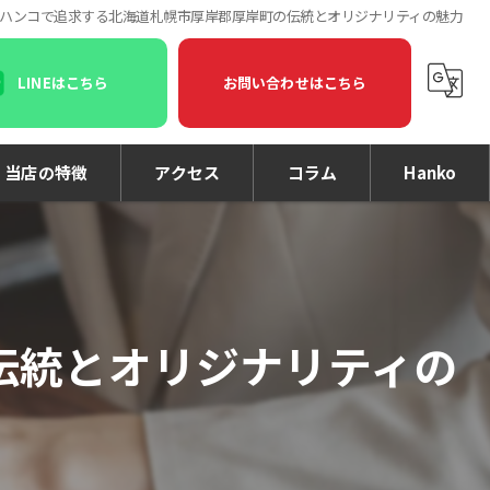
ハンコで追求する北海道札幌市厚岸郡厚岸町の伝統とオリジナリティの魅力
LINEはこちら
お問い合わせはこちら
当店の特徴
アクセス
コラム
Hanko
印鑑
印刷
伝統とオリジナリティの
名刺
個人事業主
法人