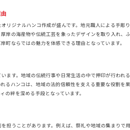
厚岸町らしさを活かすデザイン選び
理由
ハンコデザインで伝える地域の想い
伝統と創造が融合するハンコデザイン
たオリジナルハンコ作成が盛んです。地元職人による手彫
伝統工芸が息づくハンコ作成のコツ
、厚岸の海産物や伝統工芸を象ったデザインを取り入れ、
厚岸町ならではの魅力を体感できる理由となっています。
厚岸町の伝統工芸が光るハンコ作成法
職人技が際立つハンコ作りのポイント
伝統技法で作るハンコの魅力とは
ハンコ作成に活かす厚岸町の技術
ています。地域の伝統行事や日常生活の中で押印が行われ
伝統工芸とハンコの融合を楽しむ
われるハンコは、地域の法的信頼性を支える重要な役割を
ティの絆を深める手段となっています。
オーダーメイドで叶える伝統のハンコ
オリジナルハンコで厚岸町を感じる方法
厚岸町を象徴するハンコの選び方
オリジナルハンコで感じる地域の誇り
割を担うことがあります。例えば、祭礼や地域の集まりで