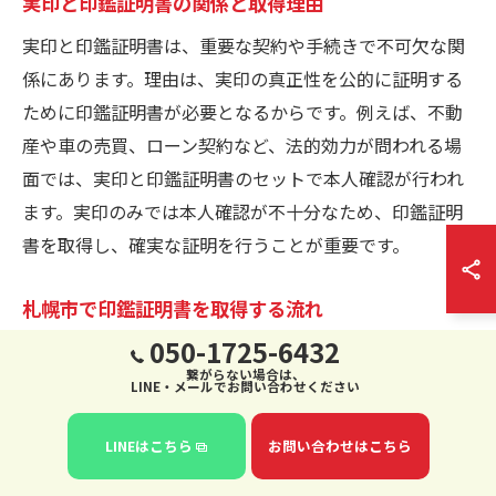
実印と印鑑証明書の関係と取得理由
実印と印鑑証明書は、重要な契約や手続きで不可欠な関
係にあります。理由は、実印の真正性を公的に証明する
ために印鑑証明書が必要となるからです。例えば、不動
産や車の売買、ローン契約など、法的効力が問われる場
面では、実印と印鑑証明書のセットで本人確認が行われ
ます。実印のみでは本人確認が不十分なため、印鑑証明
書を取得し、確実な証明を行うことが重要です。
札幌市で印鑑証明書を取得する流れ
050-1725-6432
札幌市で印鑑証明書を取得するには、まず市役所で実印
繋がらない場合は、
を印鑑登録する必要があります。登録後、印鑑登録カー
LINE・メールでお問い合わせください
ドが発行され、このカードを持参して窓口で証明書を申
LINEはこちら
お問い合わせはこちら
請します。具体的な手順は、1. 必要書類（身分証明書な
ど）を準備、2. 市役所窓口で申請、3. 登録カードの提