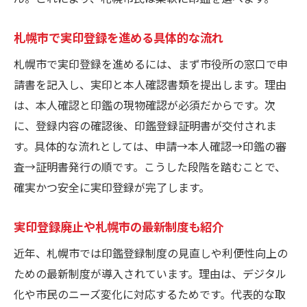
印鑑証明書が必要になる理由と取得方法
実印と印鑑証明書の関係と取得理由
札幌市で実印登録を進める具体的な流れ
札幌市で印鑑証明書を取得する流れ
札幌市で実印登録を進めるには、まず市役所の窓口で申
コンビニでの印鑑証明書取得のポイント
請書を記入し、実印と本人確認書類を提出します。理由
印鑑証明書が契約時になぜ必要か解説
は、本人確認と印鑑の現物確認が必須だからです。次
に、登録内容の確認後、印鑑登録証明書が交付されま
印鑑登録カード紛失時の証明書対応策
す。具体的な流れとしては、申請→本人確認→印鑑の審
実印と印鑑証明の組み合わせが重要な理由
査→証明書発行の順です。こうした段階を踏むことで、
実印登録の変更や紛失時の手続きガイド
確実かつ安全に実印登録が完了します。
実印登録内容変更の手続きと注意点
札幌市で実印や登録カードを紛失した場合
実印登録廃止や札幌市の最新制度も紹介
印鑑登録の変更時に必要な書類とは
近年、札幌市では印鑑登録制度の見直しや利便性向上の
実印紛失時に札幌市で取るべき対策
ための最新制度が導入されています。理由は、デジタル
札幌市印鑑登録カード紛失と再発行方法
化や市民のニーズ変化に対応するためです。代表的な取