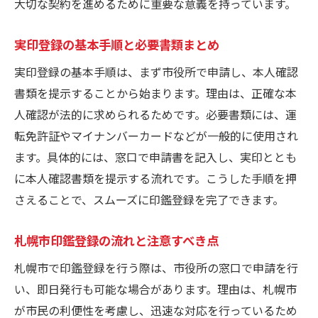
大切な契約を進めるために重要な意義を持っています。
実印の義務性と登録しない場合の影響
札幌市で実印登録の必要性と選択肢とは
実印登録の基本手順と必要書類まとめ
実印登録が任意か義務かを詳しく解説
実印登録の基本手順は、まず市役所で申請し、本人確認
実印を印鑑登録しない場合のリスク
書類を提示することから始まります。理由は、正確な本
人確認が法的に求められるためです。必要書類には、運
札幌市の実印登録廃止と今後の動向
転免許証やマイナンバーカードなどが一般的に使用され
実印登録で気をつけたい札幌市独自の注意点
ます。具体的には、窓口で申請書を記入し、実印ととも
札幌市で実印登録時に注意したい独自規定
に本人確認書類を提示する流れです。こうした手順を押
印鑑登録で違う区に住む場合のポイント
さえることで、スムーズに印鑑登録を完了できます。
実印登録当日の持ち物や手続きの注意
札幌市の印鑑登録における区ごとの対応
札幌市印鑑登録の流れと注意すべき点
実印サイズや材質の地域ごとの制限確認
札幌市で印鑑登録を行う際は、市役所の窓口で申請を行
札幌市印鑑登録の変更や廃止の手続き解説
い、即日発行も可能な場合があります。理由は、札幌市
実印を押す場面での法律上のポイントまとめ
が市民の利便性を考慮し、迅速な対応を行っているため