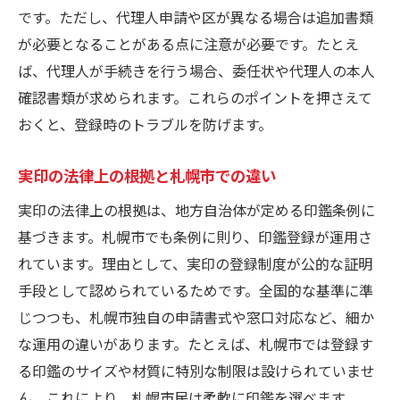
です。ただし、代理人申請や区が異なる場合は追加書類
実印を押す法的根拠と札幌市での効力
が必要となることがある点に注意が必要です。たとえ
契約時に必要な実印と印鑑証明の役割
ば、代理人が手続きを行う場合、委任状や代理人の本人
実印の法律上の効力と民事訴訟法の解説
確認書類が求められます。これらのポイントを押さえて
札幌市で実印を押す際のリスク管理方法
おくと、登録時のトラブルを防げます。
実印と認印の違いと使い分けの重要性
実印の押印ミス時に取るべき対応策
実印の法律上の根拠と札幌市での違い
札幌市の印鑑登録における代理人対応の実際
実印の法律上の根拠は、地方自治体が定める印鑑条例に
札幌市で実印登録を代理人が行う方法
基づきます。札幌市でも条例に則り、印鑑登録が運用さ
印鑑登録手続きの代理申請時の注意点
れています。理由として、実印の登録制度が公的な証明
手段として認められているためです。全国的な基準に準
代理人による実印登録の必要書類まとめ
じつつも、札幌市独自の申請書式や窓口対応など、細か
実印登録代理時に確認すべき札幌市の規定
な運用の違いがあります。たとえば、札幌市では登録す
代理人が申請できる場合とできない場合
る印鑑のサイズや材質に特別な制限は設けられていませ
実印の代理登録でトラブルを防ぐコツ
ん。これにより、札幌市民は柔軟に印鑑を選べます。