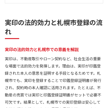
実印の法律上の根拠と札幌市での違い
札幌市で実印登録を進める具体的な流れ
実印登録廃止や札幌市の最新制度も紹介
実印の法的効力と札幌市登録の流
札幌市で実印登録を考えるなら知りたい基礎知
れ
識
実印登録の基礎知識を札幌市で詳しく解説
実印の法的効力と札幌市での意義を解説
札幌市で必要な実印と印鑑登録のポイント
実印登録時に確認すべき札幌市の規定
実印は、不動産取引やローン契約など、社会生活の重要
な場面で法的効力を発揮します。理由は、実印が印鑑登
印鑑登録カードの紛失時対応を事前に知る
録された本人の意思を証明する手段となるためです。札
札幌市での実印登録と土日の手続き事情
幌市でも、実印を登録することで印鑑登録証明書が発行
実印に関する制限や札幌市の独自規則の解
され、契約時の本人確認に活用されます。たとえば、不
説
動産の売買では実印と印鑑登録証明書がセットで必要不
印鑑登録は義務なのか疑問を解説
可欠です。結果として、札幌市での実印登録は安心して
実印登録は法律上義務か札幌市で確認