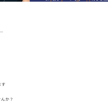
。
─
ます
せんか？