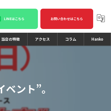
LINEはこちら
お問い合わせはこちら
当店の特徴
アクセス
コラム
Hanko
印鑑
印刷
名刺
イベント”。
個人事業主
法人